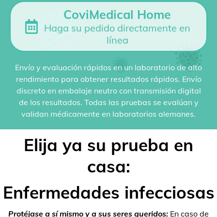
CoviMedical Home
Haga su pedido directamente en
línea
Envío y evaluación rápidos en un laboratorio de alto
rendimiento para obtener resultados rápidos. Envío
discreto en embalaje neutro con transmisión digital
de los resultados. Todas las pruebas se evalúan y
validan médicamente en laboratorios alemanes.
Elija ya su prueba en
casa:
Enfermedades infecciosas
Protéjase a sí mismo y a sus seres queridos:
En caso de