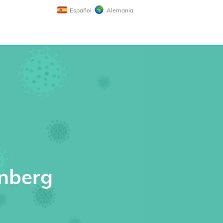
Español
Alemania
enberg