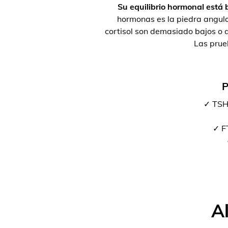
Su equilibrio hormonal está b
hormonas es la piedra angula
cortisol son demasiado bajos o d
Las prue
P
✓ TSH
✓ FT
A