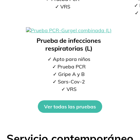
✓ 
✓ VRS
✓ 
Prueba de infecciones
respiratorias (L)
✓ Apto para niños
✓ Prueba PCR
✓ Gripe A y B
✓ Sars-Cov-2
✓ VRS
Ver todas las pruebas
Servicio contemporáneo