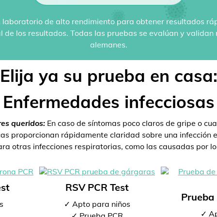
 laboratorio de alto rendimiento para obtener resultados rá
al de los resultados. Todas las pruebas se evalúan y valida
alemanes.
Elija ya su prueba en casa
Enfermedades infecciosas
res queridos:
En caso de síntomas poco claros de gripe o cua
s proporcionan rápidamente claridad sobre una infección ex
a otras infecciones respiratorias, como las causadas por los
st
RSV PCR Test
Prueba 
s
✓ Apto para niños
✓ Ap
✓ Prueba PCR