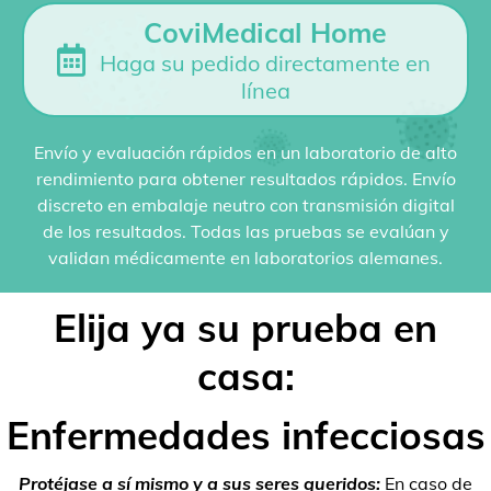
CoviMedical Home
Haga su pedido directamente en
línea
Envío y evaluación rápidos en un laboratorio de alto
rendimiento para obtener resultados rápidos. Envío
discreto en embalaje neutro con transmisión digital
de los resultados. Todas las pruebas se evalúan y
validan médicamente en laboratorios alemanes.
Elija ya su prueba en
casa:
Enfermedades infecciosas
Protéjase a sí mismo y a sus seres queridos:
En caso de