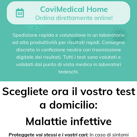
CoviMedical Home
Ordina direttamente online!
Spedizione rapida e valutazione in un laboratorio
ad alta produttività per risultati rapidi. Consegna
discreta in confezione neutra con trasmissione
digitale dei risultati. Tutti i test sono valutati e
validati dal punto di vista medico in laboratori
tedeschi.
Scegliete ora il vostro test
a domicilio:
Malattie infettive
Proteggete voi stessi e i vostri cari:
In caso di sintomi