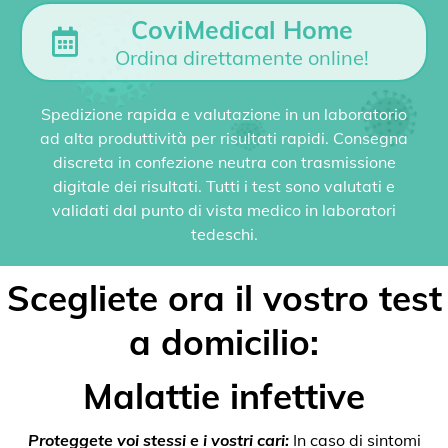
CoviMedical Home
Ordina direttamente online!
Spedizione rapida e valutazione in un laboratorio
ad alta produttività per risultati rapidi. Consegna
discreta in confezione neutra con trasmissione
digitale dei risultati. Tutti i test sono valutati e
validati dal punto di vista medico in laboratori
tedeschi.
Scegliete ora il vostro test
a domicilio:
Malattie infettive
Proteggete voi stessi e i vostri cari:
In caso di sintomi