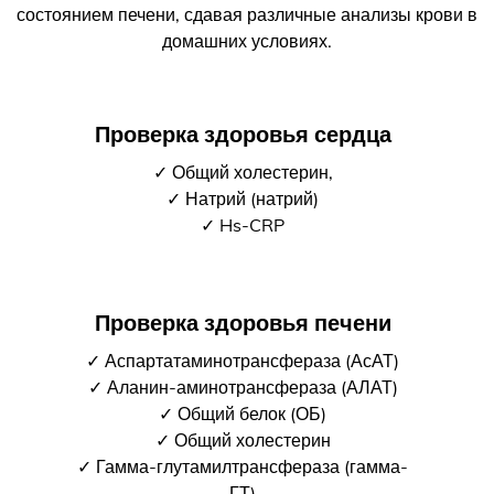
состоянием печени, сдавая различные анализы крови в
домашних условиях.
Проверка здоровья сердца
✓ Общий холестерин,
✓ Натрий (натрий)
✓ Hs-CRP
Проверка здоровья печени
✓ Аспартатаминотрансфераза (АсАТ)
✓ Аланин-аминотрансфераза (АЛАТ)
✓ Общий белок (ОБ)
✓ Общий холестерин
✓ Гамма-глутамилтрансфераза (гамма-
ГТ)