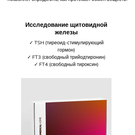
Исследование щитовидной
железы
✓ TSH (тиреоид-стимулирующий
гормон)
✓ FT3 (свободный трийодтиронин)
✓ FT4 (свободный тироксин)