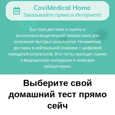
CoviMedical Home
Заказывайте прямо в Интернете!
Быстрая доставка и оценка в
высокопроизводительной лаборатории для
получения быстрых результатов. Незаметная
доставка в нейтральной упаковке с цифровой
передачей результатов. Все тесты проходят оценку
и медицинскую валидацию в немецких
лабораториях.
Выберите свой
домашний тест прямо
сейч