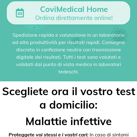
CoviMedical Home
Ordina direttamente online!
Spedizione rapida e valutazione in un laboratorio
ad alta produttività per risultati rapidi. Consegna
discreta in confezione neutra con trasmissione
digitale dei risultati. Tutti i test sono valutati e
validati dal punto di vista medico in laboratori
tedeschi.
Scegliete ora il vostro test
a domicilio:
Malattie infettive
Proteggete voi stessi e i vostri cari:
In caso di sintomi