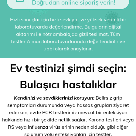
Doğrudan online sipariş verin!
Hızlı sonuçlar için hızlı sevkiyat ve yüksek verimli bir
laboratuvarda değerlendirme. Bulguların dijital
aktarımı ile nötr ambalajda gizli teslimat. Tüm
testler Alman laboratuvarlarında değerlendirilir ve
tıbbi olarak onaylanır.
Ev testinizi şimdi seçin:
Bulaşıcı hastalıklar
Kendinizi ve sevdiklerinizi koruyun:
Belirsiz grip
semptomları durumunda veya hassas grupları ziyaret
ederken, evde PCR testlerimiz mevcut bir enfeksiyon
hakkında hızlı bir şekilde netlik sağlar. Korona testleri veya
RS veya influenza virüslerinin neden olduğu gibi diğer
solunum yolu enfeksiyonları için testler.