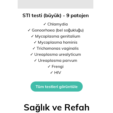
STI testi (büyük) - 9 patojen
✓ Chlamydia
✓ Gonoorhoea (bel soğukluğu)
✓ Mycoplasma genitalium
✓ Mycoplasma hominis
✓ Trichomonas vaginalis
✓ Ureaplasma urealyticum
✓ Ureaplasma parvum
✓ Frengi
✓ HIV
Tüm testleri görüntüle
Sağlık ve Refah