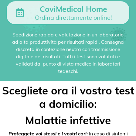
CoviMedical Home
Ordina direttamente online!
Spedizione rapida e valutazione in un laboratorio
ad alta produttività per risultati rapidi. Consegna
discreta in confezione neutra con trasmissione
digitale dei risultati. Tutti i test sono valutati e
validati dal punto di vista medico in laboratori
tedeschi.
Scegliete ora il vostro test
a domicilio:
Malattie infettive
Proteggete voi stessi e i vostri cari:
In caso di sintomi