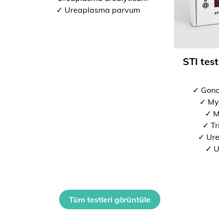
✓ Ureaplasma parvum
STI test
✓ Gono
✓ My
✓ M
✓ Tr
✓ Ure
✓ U
Tüm testleri görüntüle