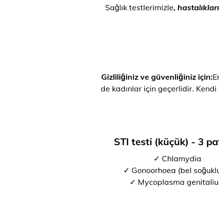
Sağlık testlerimizle
, hastalıkla
Gizliliğiniz ve güvenliğiniz için:
E
de kadınlar için geçerlidir. Kendi
STI testi (küçük) - 3 p
✓ Chlamydia
✓ Gonoorhoea (bel soğukl
✓ Mycoplasma genitali