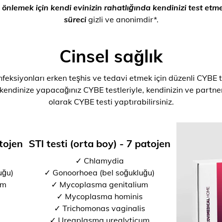
rı önlemek için kendi evinizin rahatlığında kendinizi test e
süreci
gizli ve anonimdir*.
Cinsel sağlık
nfeksiyonları erken teşhis ve tedavi etmek için düzenli CYBE t
 kendinize yapacağınız CYBE testleriyle, kendinizin ve partner
olarak CYBE testi yaptırabilirsiniz.
atojen
STI testi (orta boy) - 7 patojen
✓ Chlamydia
uğu)
✓ Gonoorhoea (bel soğukluğu)
um
✓ Mycoplasma genitalium
✓ Mycoplasma hominis
✓ Trichomonas vaginalis
✓ Ureaplasma urealyticum