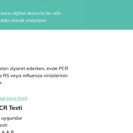
arın dijital aktarımı ile nötr
ıbbi olarak onaylanır.
ları ziyaret ederken, evde PCR
ya RS veya influenza virüslerinin
r.
CR Testi
n uygundur
esti
a A & B