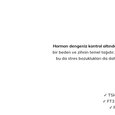
Hormon dengeniz kontrol altınd
bir beden ve zihnin temel taşıdır.
bu da stres bozuklukları da dah
✓ TSH
✓ FT3 
✓ F