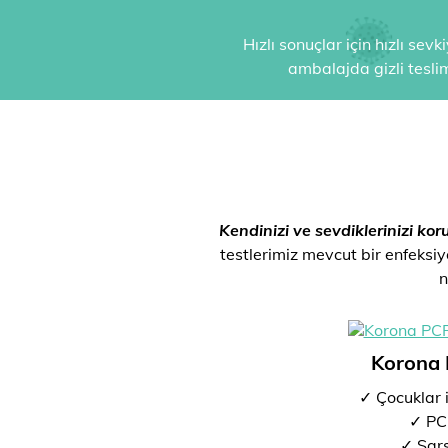
Hızlı sonuçlar için hızlı sev
ambalajda gizli tesli
Kendinizi ve sevdiklerinizi kor
testlerimiz mevcut bir enfeksiyo
n
Korona 
✓ Çocuklar 
✓ PCR
✓ Sar