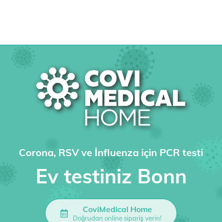
Corona, RSV ve İnfluenza için PCR testi
Ev testiniz Bonn
CoviMedical Home
Doğrudan online sipariş verin!