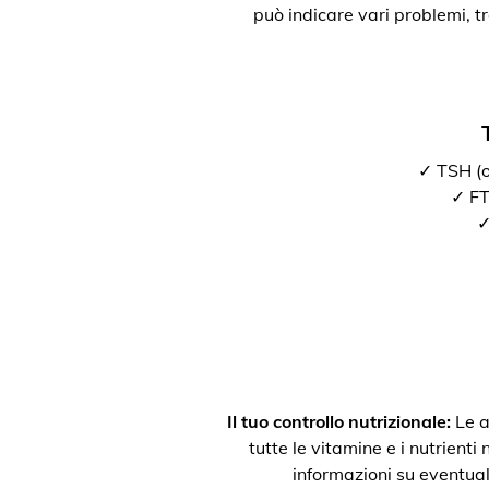
può indicare vari problemi, t
✓ TSH (o
✓ FT3
✓
Il tuo controllo nutrizionale:
Le a
tutte le vitamine e i nutrienti
informazioni su eventual