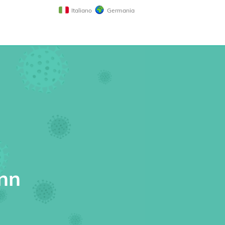
Italiano
Germania
onn