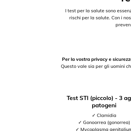
I test per la salute sono esse
rischi per la salute. Con i nos
preveni
Per la vostra privacy e sicurezz
Questo vale sia per gli uomini ch
Test STI (piccolo) - 3 a
patogeni
✓ Clamidia
✓ Gonoorrea (gonorrea)
✓ Mycoplasma genitaliu