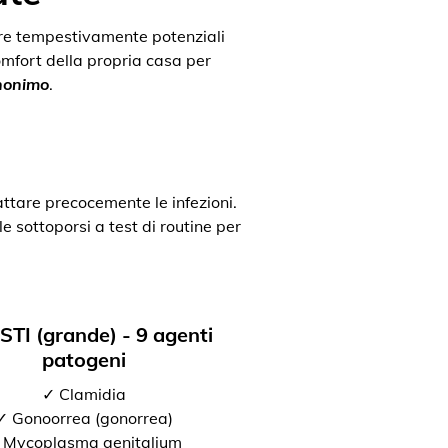
uare tempestivamente potenziali
comfort della propria casa per
anonimo
.
attare precocemente le infezioni.
e sottoporsi a test di routine per
 STI (grande) - 9 agenti
patogeni
✓ Clamidia
✓ Gonoorrea (gonorrea)
 Mycoplasma genitalium