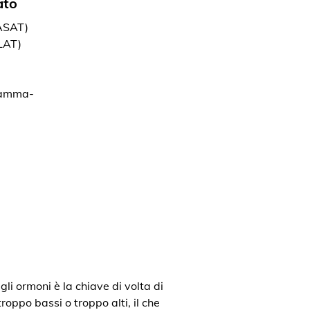
ato
(ASAT)
LAT)
gamma-
gli ormoni è la chiave di volta di
roppo bassi o troppo alti, il che