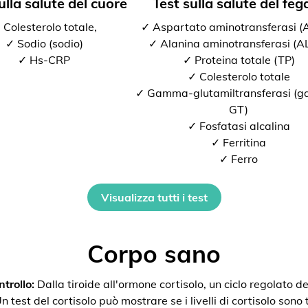
ulla salute del cuore
Test sulla salute del feg
 Colesterolo totale,
✓ Aspartato aminotransferasi 
✓ Sodio (sodio)
✓ Alanina aminotransferasi (A
✓ Hs-CRP
✓ Proteina totale (TP)
✓ Colesterolo totale
✓ Gamma-glutamiltransferasi (
GT)
✓ Fosfatasi alcalina
✓ Ferritina
✓ Ferro
Visualizza tutti i test
Corpo sano
trollo:
Dalla tiroide all'ormone cortisolo, un ciclo regolato de
 test del cortisolo può mostrare se i livelli di cortisolo sono t