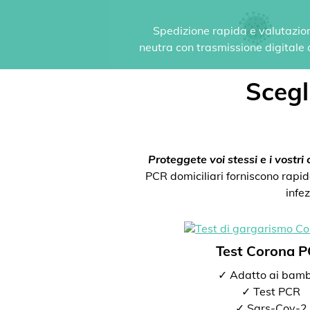
Spedizione rapida e valutazione
neutra con trasmissione digitale de
Scegli
Proteggete voi stessi e i vostri c
PCR domiciliari forniscono rapida
infe
Test Corona 
✓ Adatto ai bamb
✓ Test PCR
✓ Sars-Cov-2