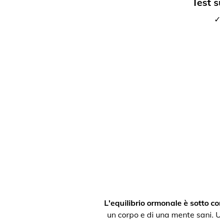
Test s
✓
L'equilibrio ormonale è sotto con
un corpo e di una mente sani. Un