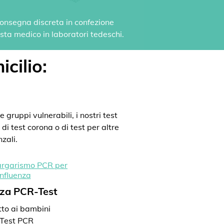
 Consegna discreta in confezione
vista medico in laboratori tedeschi.
icilio:
 gruppi vulnerabili, i nostri test
di test corona o di test per altre
zali.
nza PCR-Test
to ai bambini
Test PCR