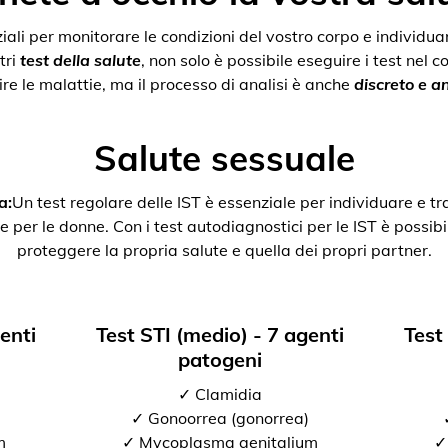
nziali per monitorare le condizioni del vostro corpo e individ
tri
test della salute
, non solo è possibile eseguire i test nel 
re le malattie, ma il processo di analisi è anche
discreto e 
Salute sessuale
a:
Un test regolare delle IST è essenziale per individuare e tr
e per le donne. Con i test autodiagnostici per le IST è possibil
proteggere la propria salute e quella dei propri partner.
genti
Test STI (medio) - 7 agenti
Test
patogeni
✓ Clamidia
✓ Gonoorrea (gonorrea)
m
✓ Mycoplasma genitalium
✓