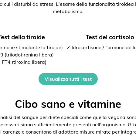
ra cui i disturbi da stress. L'esame della funzionalità tiroide
metabolismo.
Test della tiroide
Test del cortisolo
rmone stimolante la tiroide)
✓ Idrocortisone / "ormone dello
 (triiodotironina libera)
 FT4 (tiroxina libera)
Visualizza tutti i test
Cibo sano e vitamine
nalisi del sangue per diete speciali come quella vegana son
 necessari siano sufficientemente presenti nell'organismo. Gli
i carenze e consentono di adottare misure mirate per integra