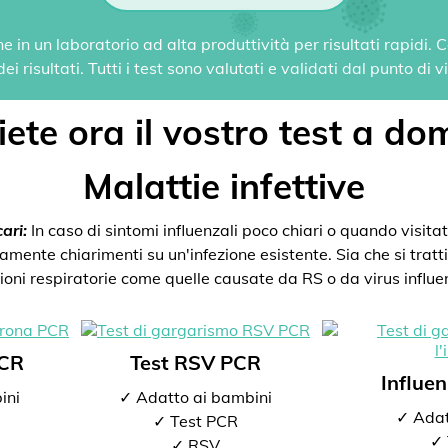
 in un laboratorio ad alta produttività per risultati rapidi.
i risultati. Tutti i test sono valutati e validati dal punto di 
ete ora il vostro test a dom
Malattie infettive
ari:
In caso di sintomi influenzali poco chiari o quando visitate
mente chiarimenti su un'infezione esistente. Sia che si tratti 
zioni respiratorie come quelle causate da RS o da virus influen
PCR
Test RSV PCR
Influe
ini
✓ Adatto ai bambini
✓ Adat
✓ Test PCR
✓ 
✓ RSV