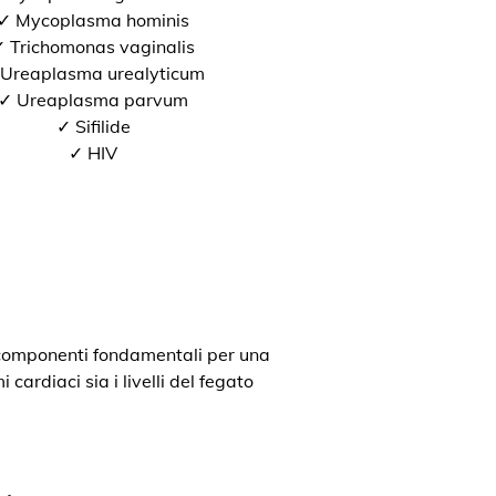
✓ Mycoplasma hominis
 Trichomonas vaginalis
Ureaplasma urealyticum
✓ Ureaplasma parvum
✓ Sifilide
✓ HIV
o componenti fondamentali per una
cardiaci sia i livelli del fegato