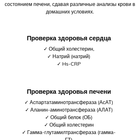
состоянием печени, сдавая различные анализы крови в
домашних условиях.
Проверка здоровья сердца
✓ Общий холестерин,
✓ Натрий (натрий)
✓ Hs-CRP
Проверка здоровья печени
✓ Аспартатаминотрансфераза (АсАТ)
✓ Аланин-аминотрансфераза (АЛАТ)
✓ Общий белок (ОБ)
✓ Общий холестерин
✓ Гамма-глутамилтрансфераза (гамма-
ГТ)