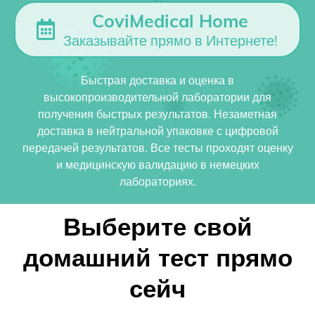
CoviMedical Home
Заказывайте прямо в Интернете!
Быстрая доставка и оценка в
высокопроизводительной лаборатории для
получения быстрых результатов. Незаметная
доставка в нейтральной упаковке с цифровой
передачей результатов. Все тесты проходят оценку
и медицинскую валидацию в немецких
лабораториях.
Выберите свой
домашний тест прямо
сейч