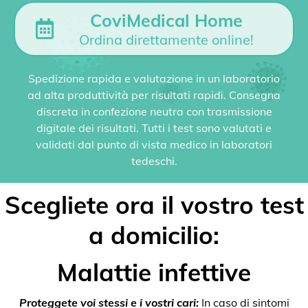
CoviMedical Home
Ordina direttamente online!
Spedizione rapida e valutazione in un laboratorio
ad alta produttività per risultati rapidi. Consegna
discreta in confezione neutra con trasmissione
digitale dei risultati. Tutti i test sono valutati e
validati dal punto di vista medico in laboratori
tedeschi.
Scegliete ora il vostro test
a domicilio:
Malattie infettive
Proteggete voi stessi e i vostri cari:
In caso di sintomi