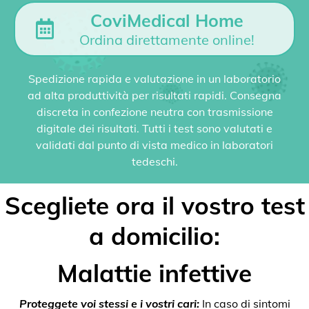
CoviMedical Home
Ordina direttamente online!
Spedizione rapida e valutazione in un laboratorio
ad alta produttività per risultati rapidi. Consegna
discreta in confezione neutra con trasmissione
digitale dei risultati. Tutti i test sono valutati e
validati dal punto di vista medico in laboratori
tedeschi.
Scegliete ora il vostro test
a domicilio:
Malattie infettive
Proteggete voi stessi e i vostri cari:
In caso di sintomi