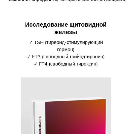
Исследование щитовидной
железы
✓ TSH (тиреоид-стимулирующий
гормон)
✓ FT3 (свободный трийодтиронин)
✓ FT4 (свободный тироксин)