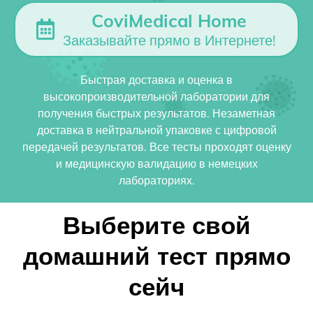
CoviMedical Home
Заказывайте прямо в Интернете!
Быстрая доставка и оценка в
высокопроизводительной лаборатории для
получения быстрых результатов. Незаметная
доставка в нейтральной упаковке с цифровой
передачей результатов. Все тесты проходят оценку
и медицинскую валидацию в немецких
лабораториях.
Выберите свой
домашний тест прямо
сейч