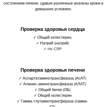
состоянием печени, сдавая различные анализы крови в
домашних условиях.
Проверка здоровья сердца
✓ Общий холестерин,
✓ Натрий (натрий)
✓ Hs-CRP
Проверка здоровья печени
✓ Аспартатаминотрансфераза (АсАТ)
✓ Аланин-аминотрансфераза (АЛАТ)
✓ Общий белок (ОБ)
✓ Общий холестерин
✓ Гамма-глутамилтрансфераза (гамма-
ГТ)