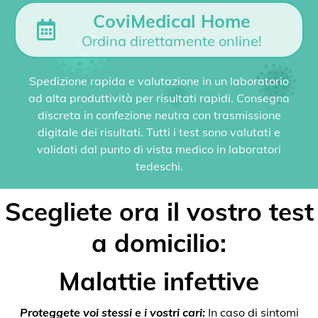
CoviMedical Home
Ordina direttamente online!
Spedizione rapida e valutazione in un laboratorio
ad alta produttività per risultati rapidi. Consegna
discreta in confezione neutra con trasmissione
digitale dei risultati. Tutti i test sono valutati e
validati dal punto di vista medico in laboratori
tedeschi.
Scegliete ora il vostro test
a domicilio:
Malattie infettive
Proteggete voi stessi e i vostri cari:
In caso di sintomi