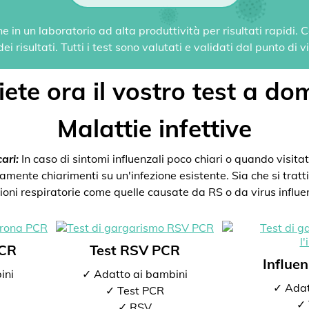
 in un laboratorio ad alta produttività per risultati rapidi.
i risultati. Tutti i test sono valutati e validati dal punto di 
ete ora il vostro test a dom
Malattie infettive
ari:
In caso di sintomi influenzali poco chiari o quando visitate
mente chiarimenti su un'infezione esistente. Sia che si tratti 
zioni respiratorie come quelle causate da RS o da virus influen
PCR
Test RSV PCR
Influe
ini
✓ Adatto ai bambini
✓ Adat
✓ Test PCR
✓ 
✓ RSV