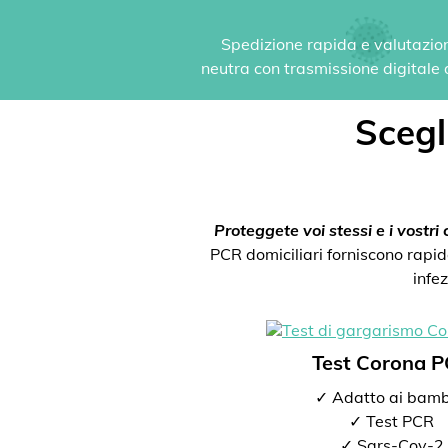
Spedizione rapida e valutazione
neutra con trasmissione digitale de
Scegli
Proteggete voi stessi e i vostri c
PCR domiciliari forniscono rapida
infe
Test Corona 
✓ Adatto ai bamb
✓ Test PCR
✓ Sars-Cov-2