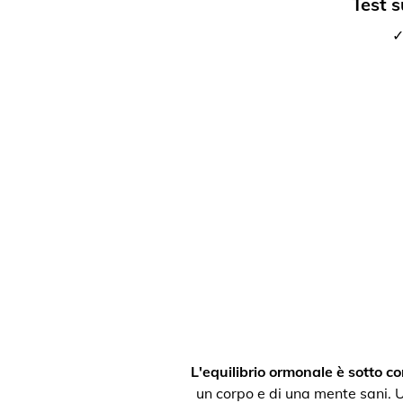
Test s
✓
L'equilibrio ormonale è sotto con
un corpo e di una mente sani. Un