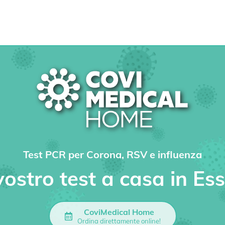
Test PCR per Corona, RSV e influenza
 vostro test a casa in Es
CoviMedical Home
Ordina direttamente online!