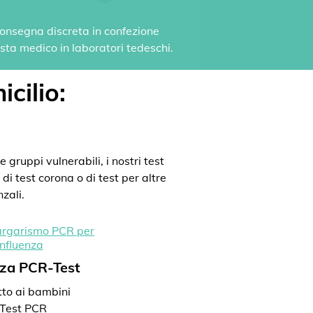
 Consegna discreta in confezione
vista medico in laboratori tedeschi.
icilio:
 gruppi vulnerabili, i nostri test
di test corona o di test per altre
zali.
nza PCR-Test
to ai bambini
Test PCR