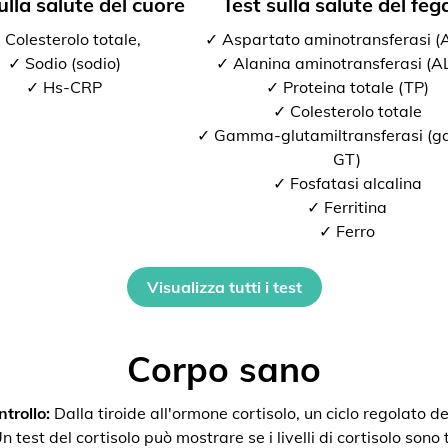
ulla salute del cuore
Test sulla salute del feg
 Colesterolo totale,
✓ Aspartato aminotransferasi 
✓ Sodio (sodio)
✓ Alanina aminotransferasi (A
✓ Hs-CRP
✓ Proteina totale (TP)
✓ Colesterolo totale
✓ Gamma-glutamiltransferasi (
GT)
✓ Fosfatasi alcalina
✓ Ferritina
✓ Ferro
Visualizza tutti i test
Corpo sano
trollo:
Dalla tiroide all'ormone cortisolo, un ciclo regolato de
 test del cortisolo può mostrare se i livelli di cortisolo sono t