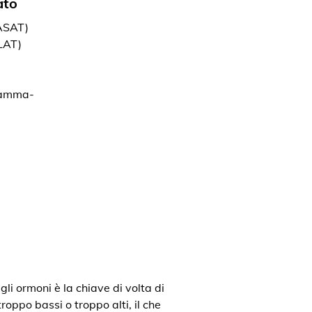
ato
(ASAT)
LAT)
gamma-
gli ormoni è la chiave di volta di
roppo bassi o troppo alti, il che