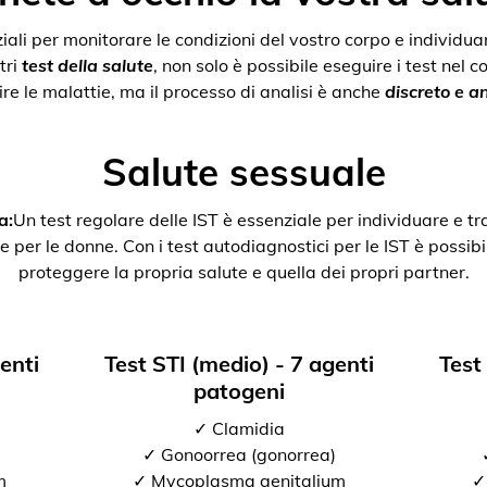
nziali per monitorare le condizioni del vostro corpo e individ
tri
test della salute
, non solo è possibile eseguire i test nel 
re le malattie, ma il processo di analisi è anche
discreto e 
Salute sessuale
a:
Un test regolare delle IST è essenziale per individuare e tr
e per le donne. Con i test autodiagnostici per le IST è possibil
proteggere la propria salute e quella dei propri partner.
genti
Test STI (medio) - 7 agenti
Test
patogeni
✓ Clamidia
✓ Gonoorrea (gonorrea)
m
✓ Mycoplasma genitalium
✓