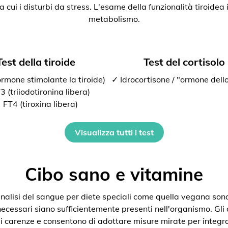
ra cui i disturbi da stress. L'esame della funzionalità tiroide
metabolismo.
Test della tiroide
Test del cortisolo
rmone stimolante la tiroide)
✓ Idrocortisone / "ormone dello
 (triiodotironina libera)
 FT4 (tiroxina libera)
Visualizza tutti i test
Cibo sano e vitamine
nalisi del sangue per diete speciali come quella vegana son
 necessari siano sufficientemente presenti nell'organismo. Gli
i carenze e consentono di adottare misure mirate per integra