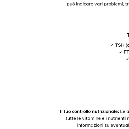
può indicare vari problemi, t
✓ TSH (o
✓ FT3
✓
Il tuo controllo nutrizionale:
Le a
tutte le vitamine e i nutrienti
informazioni su eventual