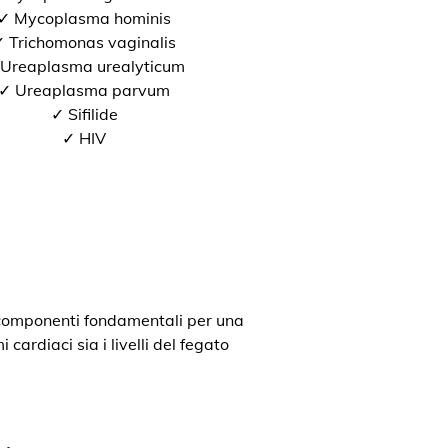
✓ Mycoplasma hominis
 Trichomonas vaginalis
Ureaplasma urealyticum
✓ Ureaplasma parvum
✓ Sifilide
✓ HIV
o componenti fondamentali per una
cardiaci sia i livelli del fegato