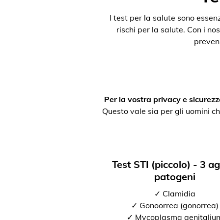
I test per la salute sono esse
rischi per la salute. Con i nos
preveni
Per la vostra privacy e sicurezz
Questo vale sia per gli uomini ch
Test STI (piccolo) - 3 a
patogeni
✓ Clamidia
✓ Gonoorrea (gonorrea)
✓ Mycoplasma genitaliu