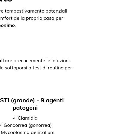
uare tempestivamente potenziali
comfort della propria casa per
anonimo
.
attare precocemente le infezioni.
e sottoporsi a test di routine per
 STI (grande) - 9 agenti
patogeni
✓ Clamidia
✓ Gonoorrea (gonorrea)
 Mycoplasma genitalium