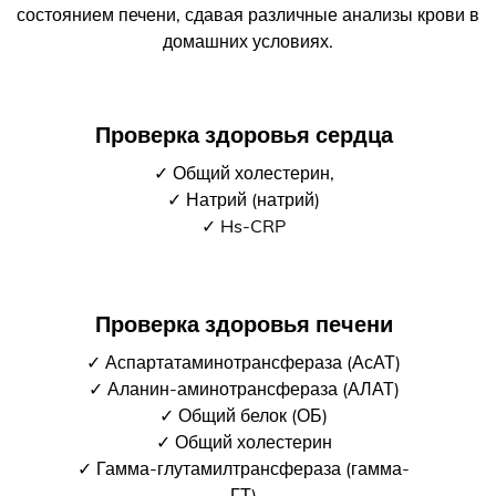
состоянием печени, сдавая различные анализы крови в
домашних условиях.
Проверка здоровья сердца
✓ Общий холестерин,
✓ Натрий (натрий)
✓ Hs-CRP
Проверка здоровья печени
✓ Аспартатаминотрансфераза (АсАТ)
✓ Аланин-аминотрансфераза (АЛАТ)
✓ Общий белок (ОБ)
✓ Общий холестерин
✓ Гамма-глутамилтрансфераза (гамма-
ГТ)