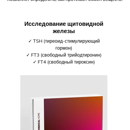
Исследование щитовидной
железы
✓ TSH (тиреоид-стимулирующий
гормон)
✓ FT3 (свободный трийодтиронин)
✓ FT4 (свободный тироксин)