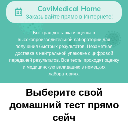
CoviMedical Home
Заказывайте прямо в Интернете!
Быстрая доставка и оценка в
высокопроизводительной лаборатории для
получения быстрых результатов. Незаметная
доставка в нейтральной упаковке с цифровой
передачей результатов. Все тесты проходят оценку
и медицинскую валидацию в немецких
лабораториях.
Выберите свой
домашний тест прямо
сейч