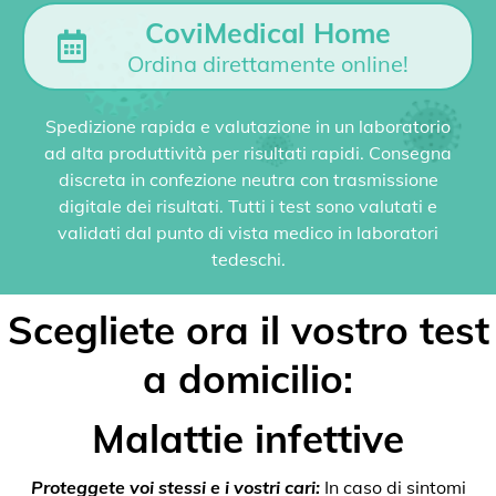
CoviMedical Home
Ordina direttamente online!
Spedizione rapida e valutazione in un laboratorio
ad alta produttività per risultati rapidi. Consegna
discreta in confezione neutra con trasmissione
digitale dei risultati. Tutti i test sono valutati e
validati dal punto di vista medico in laboratori
tedeschi.
Scegliete ora il vostro test
a domicilio:
Malattie infettive
Proteggete voi stessi e i vostri cari:
In caso di sintomi