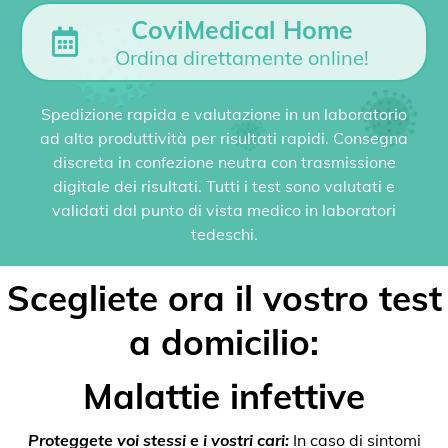
CoviMedical Home
Ordina direttamente online!
Spedizione rapida e valutazione in un laboratorio
ad alta produttività per risultati rapidi. Consegna
discreta in confezione neutra con trasmissione
digitale dei risultati. Tutti i test sono valutati e
validati dal punto di vista medico in laboratori
tedeschi.
Scegliete ora il vostro test
a domicilio:
Malattie infettive
Proteggete voi stessi e i vostri cari:
In caso di sintomi