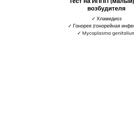
Тест на ИППП (малый)
возбудителя
✓ Хламидиоз
✓ Гонорея (гонорейная инфе
✓ Mycoplasma genitaliu