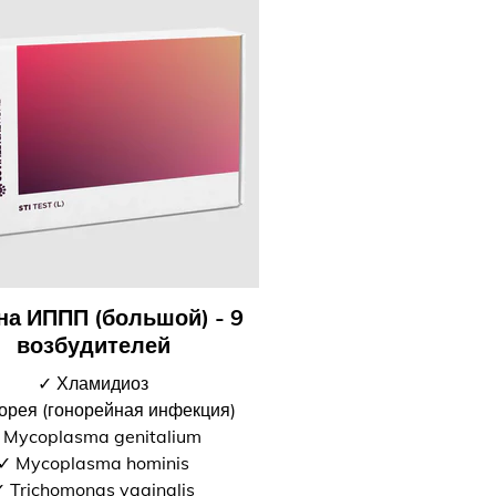
 на ИППП (большой) - 9
возбудителей
✓ Хламидиоз
орея (гонорейная инфекция)
 Mycoplasma genitalium
✓ Mycoplasma hominis
 Trichomonas vaginalis