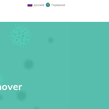
русский
Германия
nover