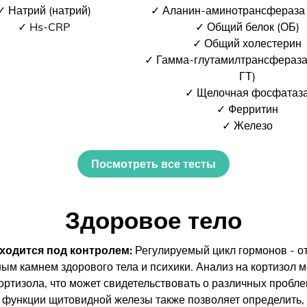
✓ Натрий (натрий)
✓ Аланин-аминотрансфераза
✓ Hs-CRP
✓ Общий белок (ОБ)
✓ Общий холестерин
✓ Гамма-глутамилтрансфераза
ГТ)
✓ Щелочная фосфатаз
✓ Ферритин
✓ Железо
Посмотреть все тесты
Здоровое тело
ходится под контролем:
Регулируемый цикл гормонов - о
ным камнем здорового тела и психики. Анализ на кортизол м
ртизола, что может свидетельствовать о различных пробле
 функции щитовидной железы также позволяет определить, 