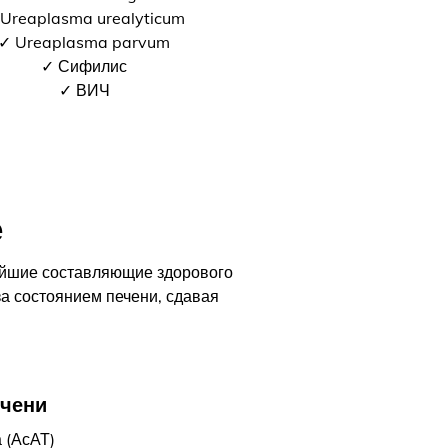
Ureaplasma urealyticum
✓ Ureaplasma parvum
✓ Сифилис
✓ ВИЧ
е
ейшие составляющие здорового
за состоянием печени, сдавая
ечени
 (АсАТ)