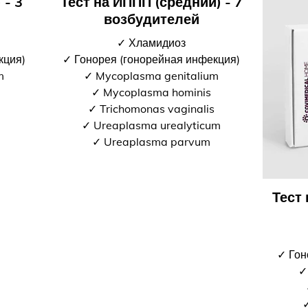
 - 3
Тест на ИППП (средний) - 7
возбудителей
✓ Хламидиоз
кция)
✓ Гонорея (гонорейная инфекция)
m
✓ Mycoplasma genitalium
✓ Mycoplasma hominis
✓ Trichomonas vaginalis
✓ Ureaplasma urealyticum
✓ Ureaplasma parvum
Тест
✓ Гон
✓
✓