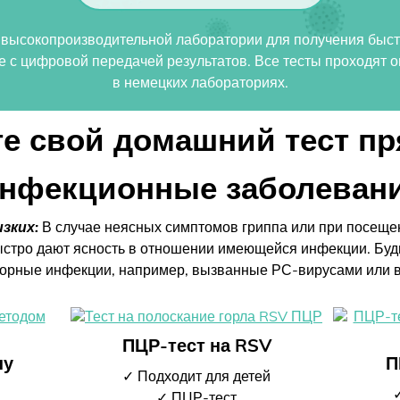
в высокопроизводительной лаборатории для получения быст
е с цифровой передачей результатов. Все тесты проходят
в немецких лабораториях.
е свой домашний тест пр
нфекционные заболеван
зких:
В случае неясных симптомов гриппа или при посеще
тро дают ясность в отношении имеющейся инфекции. Будь 
торные инфекции, например, вызванные РС-вирусами или в
ПЦР-тест на RSV
ну
П
✓ Подходит для детей
✓ ПЦР-тест