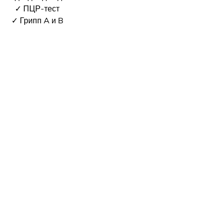
✓ ПЦР-тест
✓ Грипп A и B