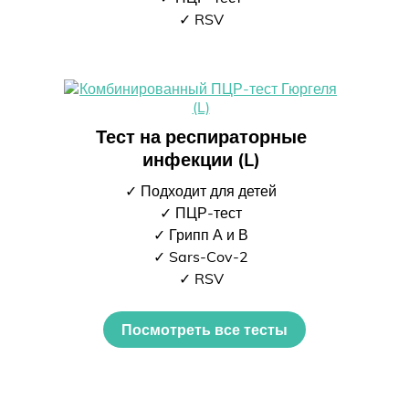
✓ RSV
Тест на респираторные
инфекции (L)
✓ Подходит для детей
✓ ПЦР-тест
✓ Грипп А и В
✓ Sars-Cov-2
✓ RSV
Посмотреть все тесты