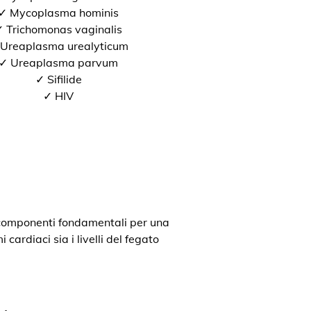
✓ Mycoplasma hominis
 Trichomonas vaginalis
Ureaplasma urealyticum
✓ Ureaplasma parvum
✓ Sifilide
✓ HIV
o componenti fondamentali per una
cardiaci sia i livelli del fegato