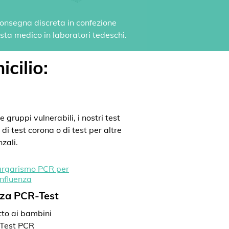
 Consegna discreta in confezione
vista medico in laboratori tedeschi.
icilio:
 gruppi vulnerabili, i nostri test
di test corona o di test per altre
zali.
nza PCR-Test
to ai bambini
Test PCR