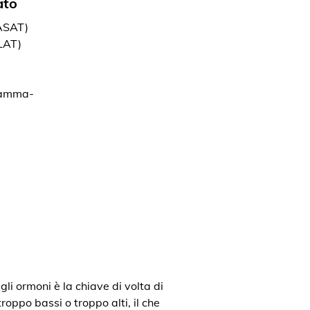
ato
(ASAT)
LAT)
gamma-
gli ormoni è la chiave di volta di
roppo bassi o troppo alti, il che