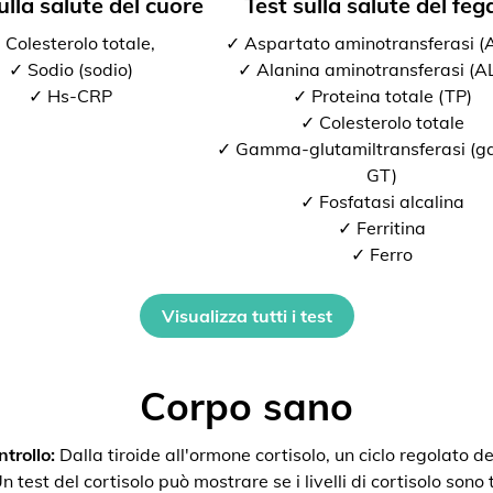
ulla salute del cuore
Test sulla salute del feg
 Colesterolo totale,
✓ Aspartato aminotransferasi 
✓ Sodio (sodio)
✓ Alanina aminotransferasi (A
✓ Hs-CRP
✓ Proteina totale (TP)
✓ Colesterolo totale
✓ Gamma-glutamiltransferasi (
GT)
✓ Fosfatasi alcalina
✓ Ferritina
✓ Ferro
Visualizza tutti i test
Corpo sano
trollo:
Dalla tiroide all'ormone cortisolo, un ciclo regolato de
 test del cortisolo può mostrare se i livelli di cortisolo sono t