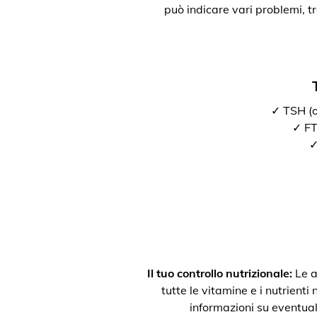
può indicare vari problemi, t
✓ TSH (o
✓ FT3
✓
Il tuo controllo nutrizionale:
Le a
tutte le vitamine e i nutrienti
informazioni su eventual