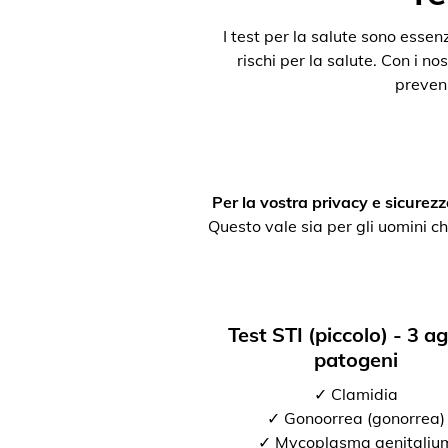
I test per la salute sono esse
rischi per la salute. Con i nos
preveni
Per la vostra privacy e sicurezz
Questo vale sia per gli uomini ch
Test STI (piccolo) - 3 a
patogeni
✓ Clamidia
✓ Gonoorrea (gonorrea)
✓ Mycoplasma genitaliu