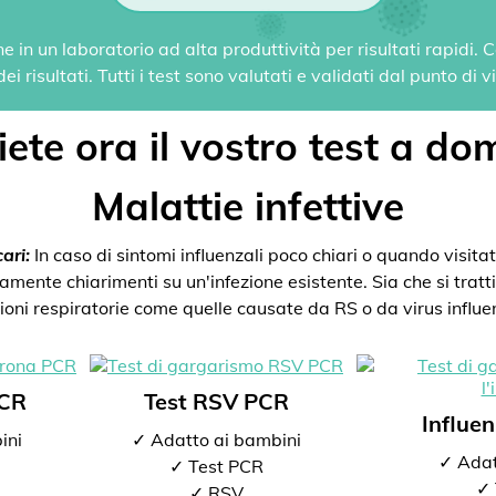
 in un laboratorio ad alta produttività per risultati rapidi.
i risultati. Tutti i test sono valutati e validati dal punto di 
ete ora il vostro test a dom
Malattie infettive
ari:
In caso di sintomi influenzali poco chiari o quando visitate
mente chiarimenti su un'infezione esistente. Sia che si tratti 
zioni respiratorie come quelle causate da RS o da virus influen
PCR
Test RSV PCR
Influe
ini
✓ Adatto ai bambini
✓ Adat
✓ Test PCR
✓ 
✓ RSV