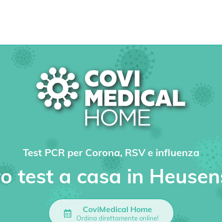
Test PCR per Corona, RSV e influenza
tro test a casa in Heus
CoviMedical Home
Ordina direttamente online!