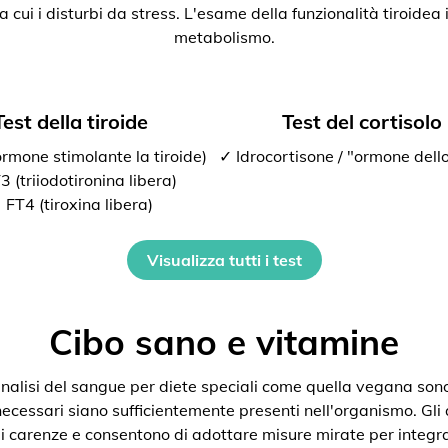
ra cui i disturbi da stress. L'esame della funzionalità tiroide
metabolismo.
Test della tiroide
Test del cortisolo
rmone stimolante la tiroide)
✓ Idrocortisone / "ormone dello
 (triiodotironina libera)
 FT4 (tiroxina libera)
Visualizza tutti i test
Cibo sano e vitamine
nalisi del sangue per diete speciali come quella vegana son
 necessari siano sufficientemente presenti nell'organismo. Gli
i carenze e consentono di adottare misure mirate per integra