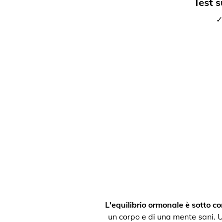
Test s
✓
L'equilibrio ormonale è sotto con
un corpo e di una mente sani. Un