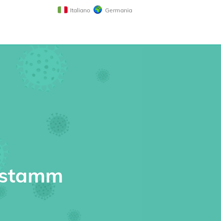
Italiano
Germania
enstamm