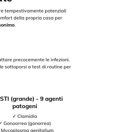
uare tempestivamente potenziali
comfort della propria casa per
anonimo
.
attare precocemente le infezioni.
e sottoporsi a test di routine per
 STI (grande) - 9 agenti
patogeni
✓ Clamidia
✓ Gonoorrea (gonorrea)
 Mycoplasma genitalium