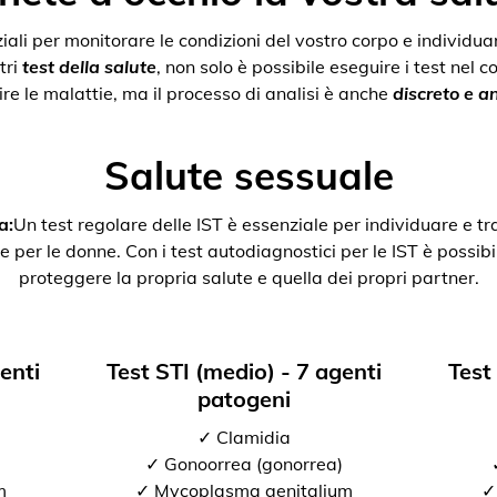
nziali per monitorare le condizioni del vostro corpo e individ
tri
test della salute
, non solo è possibile eseguire i test nel 
re le malattie, ma il processo di analisi è anche
discreto e 
Salute sessuale
a:
Un test regolare delle IST è essenziale per individuare e tr
e per le donne. Con i test autodiagnostici per le IST è possibil
proteggere la propria salute e quella dei propri partner.
genti
Test STI (medio) - 7 agenti
Test
patogeni
✓ Clamidia
✓ Gonoorrea (gonorrea)
m
✓ Mycoplasma genitalium
✓