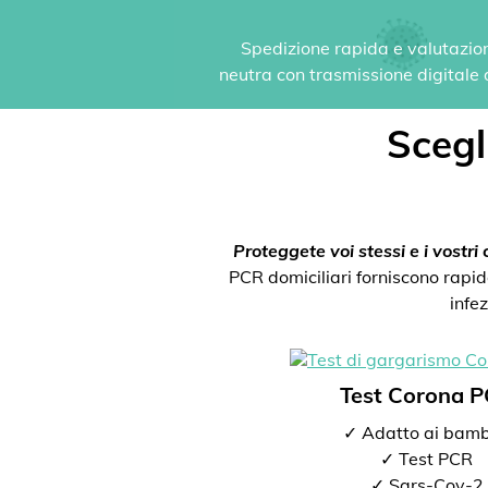
Spedizione rapida e valutazione
neutra con trasmissione digitale de
Scegli
Proteggete voi stessi e i vostri c
PCR domiciliari forniscono rapida
infe
Test Corona 
✓ Adatto ai bamb
✓ Test PCR
✓ Sars-Cov-2