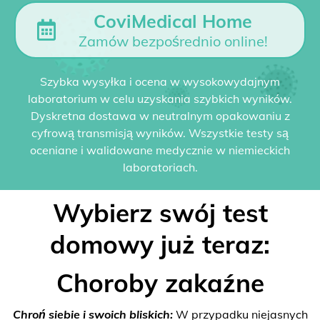
CoviMedical Home
Zamów bezpośrednio online!
Szybka wysyłka i ocena w wysokowydajnym
laboratorium w celu uzyskania szybkich wyników.
Dyskretna dostawa w neutralnym opakowaniu z
cyfrową transmisją wyników. Wszystkie testy są
oceniane i walidowane medycznie w niemieckich
laboratoriach.
Wybierz swój test
domowy już teraz:
Choroby zakaźne
Chroń siebie i swoich bliskich:
W przypadku niejasnych