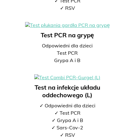
✓ Test PCR
✓ RSV
Test PCR na grypę
Odpowiedni dla dzieci
Test PCR
Grypa A i B
Test na infekcje układu
oddechowego (L)
✓ Odpowiedni dla dzieci
✓ Test PCR
✓ Grypa A i B
✓ Sars-Cov-2
✓ RSV