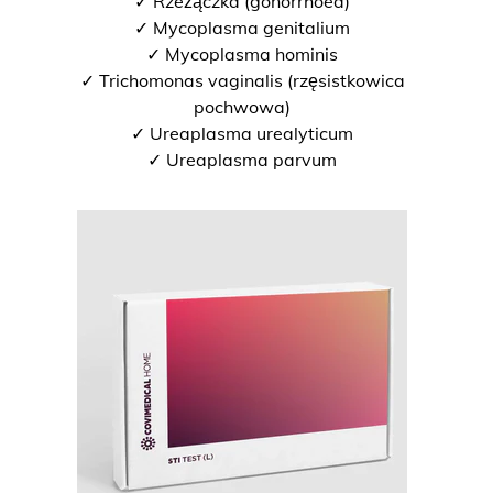
✓ Rzeżączka (gonorrhoea)
✓ Mycoplasma genitalium
✓ Mycoplasma hominis
✓ Trichomonas vaginalis (rzęsistkowica
pochwowa)
✓ Ureaplasma urealyticum
✓ Ureaplasma parvum