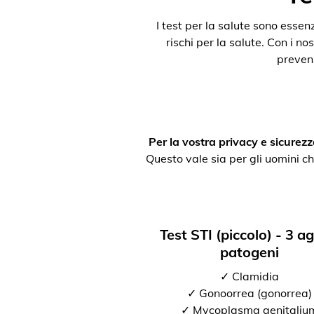
I test per la salute sono esse
rischi per la salute. Con i nos
preveni
Per la vostra privacy e sicurezz
Questo vale sia per gli uomini ch
Test STI (piccolo) - 3 a
patogeni
✓ Clamidia
✓ Gonoorrea (gonorrea)
✓ Mycoplasma genitaliu