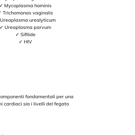
✓ Mycoplasma hominis
 Trichomonas vaginalis
Ureaplasma urealyticum
✓ Ureaplasma parvum
✓ Sifilide
✓ HIV
o componenti fondamentali per una
cardiaci sia i livelli del fegato