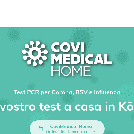
Test PCR per Corona, RSV e influenza
l vostro test a casa in Kö
CoviMedical Home
Ordina direttamente online!