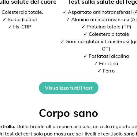
ulla salute del cuore
Test sulla salute del feg
 Colesterolo totale,
✓ Aspartato aminotransferasi 
✓ Sodio (sodio)
✓ Alanina aminotransferasi (A
✓ Hs-CRP
✓ Proteina totale (TP)
✓ Colesterolo totale
✓ Gamma-glutamiltransferasi (
GT)
✓ Fosfatasi alcalina
✓ Ferritina
✓ Ferro
Visualizza tutti i test
Corpo sano
trollo:
Dalla tiroide all'ormone cortisolo, un ciclo regolato de
 test del cortisolo può mostrare se i livelli di cortisolo sono t