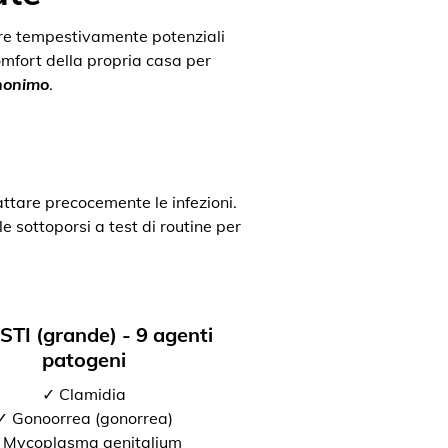
uare tempestivamente potenziali
comfort della propria casa per
anonimo
.
attare precocemente le infezioni.
e sottoporsi a test di routine per
 STI (grande) - 9 agenti
patogeni
✓ Clamidia
✓ Gonoorrea (gonorrea)
 Mycoplasma genitalium