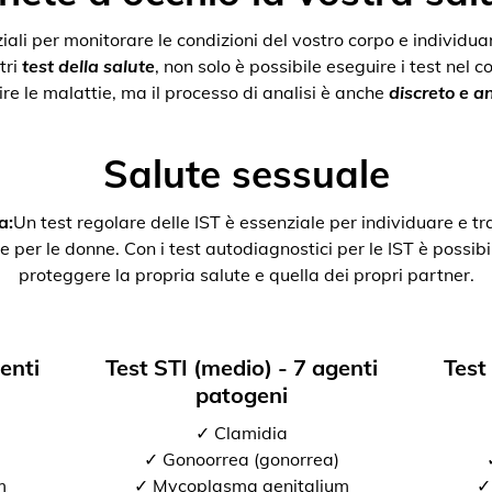
nziali per monitorare le condizioni del vostro corpo e individ
tri
test della salute
, non solo è possibile eseguire i test nel 
re le malattie, ma il processo di analisi è anche
discreto e 
Salute sessuale
a:
Un test regolare delle IST è essenziale per individuare e tr
e per le donne. Con i test autodiagnostici per le IST è possibil
proteggere la propria salute e quella dei propri partner.
genti
Test STI (medio) - 7 agenti
Test
patogeni
✓ Clamidia
✓ Gonoorrea (gonorrea)
m
✓ Mycoplasma genitalium
✓