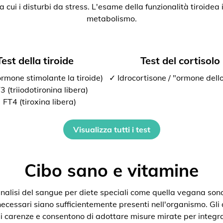
ra cui i disturbi da stress. L'esame della funzionalità tiroide
metabolismo.
Test della tiroide
Test del cortisolo
rmone stimolante la tiroide)
✓ Idrocortisone / "ormone dello
 (triiodotironina libera)
 FT4 (tiroxina libera)
Visualizza tutti i test
Cibo sano e vitamine
nalisi del sangue per diete speciali come quella vegana son
 necessari siano sufficientemente presenti nell'organismo. Gli
i carenze e consentono di adottare misure mirate per integra