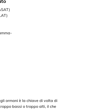
ato
(ASAT)
LAT)
gamma-
gli ormoni è la chiave di volta di
roppo bassi o troppo alti, il che