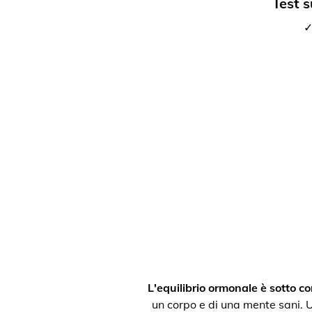
Test s
✓
L'equilibrio ormonale è sotto con
un corpo e di una mente sani. Un