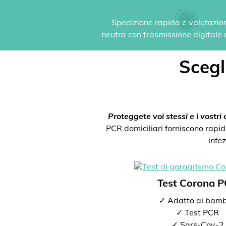
Spedizione rapida e valutazione
neutra con trasmissione digitale de
Scegli
Proteggete voi stessi e i vostri c
PCR domiciliari forniscono rapida
infe
Test Corona 
✓ Adatto ai bamb
✓ Test PCR
✓ Sars-Cov-2