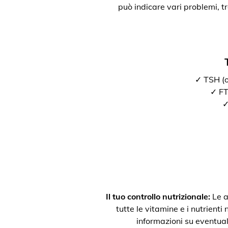
può indicare vari problemi, t
✓ TSH (o
✓ FT3
✓
Il tuo controllo nutrizionale:
Le a
tutte le vitamine e i nutrienti
informazioni su eventual