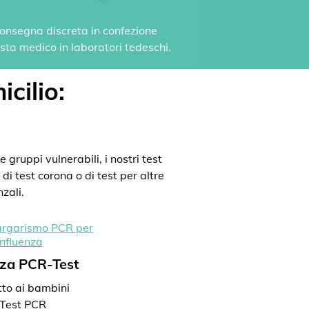
 Consegna discreta in confezione
vista medico in laboratori tedeschi.
icilio:
 gruppi vulnerabili, i nostri test
di test corona o di test per altre
zali.
nza PCR-Test
to ai bambini
Test PCR