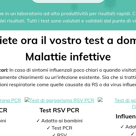
 in un laboratorio ad alta produttività per risultati rapidi.
i risultati. Tutti i test sono valutati e validati dal punto di 
ete ora il vostro test a dom
Malattie infettive
ari:
In caso di sintomi influenzali poco chiari o quando visitate
mente chiarimenti su un'infezione esistente. Sia che si tratti 
zioni respiratorie come quelle causate da RS o da virus influen
PCR
Test RSV PCR
Influe
ini
✓ Adatto ai bambini
✓ Adat
✓ Test PCR
✓ 
✓ RSV