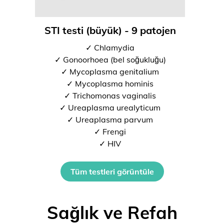
STI testi (büyük) - 9 patojen
✓ Chlamydia
✓ Gonoorhoea (bel soğukluğu)
✓ Mycoplasma genitalium
✓ Mycoplasma hominis
✓ Trichomonas vaginalis
✓ Ureaplasma urealyticum
✓ Ureaplasma parvum
✓ Frengi
✓ HIV
Tüm testleri görüntüle
Sağlık ve Refah