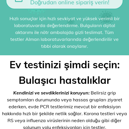
Doğrudan online sipariş verin!
Hızlı sonuçlar için hızlı sevkiyat ve yüksek verimli bir
laboratuvarda değerlendirme. Bulguların dijital
aktarımı ile nötr ambalajda gizli teslimat. Tüm
testler Alman laboratuvarlarında değerlendirilir ve
tıbbi olarak onaylanır.
Ev testinizi şimdi seçin:
Bulaşıcı hastalıklar
Kendinizi ve sevdiklerinizi koruyun:
Belirsiz grip
semptomları durumunda veya hassas grupları ziyaret
ederken, evde PCR testlerimiz mevcut bir enfeksiyon
hakkında hızlı bir şekilde netlik sağlar. Korona testleri veya
RS veya influenza virüslerinin neden olduğu gibi diğer
solunum yolu enfeksiyonları için testler.