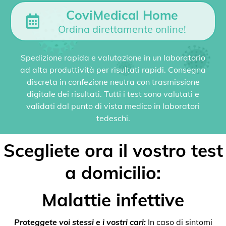
CoviMedical Home
Ordina direttamente online!
Spedizione rapida e valutazione in un laboratorio
ad alta produttività per risultati rapidi. Consegna
discreta in confezione neutra con trasmissione
digitale dei risultati. Tutti i test sono valutati e
validati dal punto di vista medico in laboratori
tedeschi.
Scegliete ora il vostro test
a domicilio:
Malattie infettive
Proteggete voi stessi e i vostri cari:
In caso di sintomi