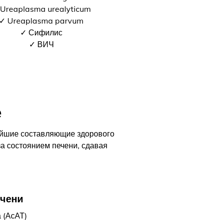
Ureaplasma urealyticum
✓ Ureaplasma parvum
✓ Сифилис
✓ ВИЧ
е
ейшие составляющие здорового
за состоянием печени, сдавая
ечени
 (АсАТ)