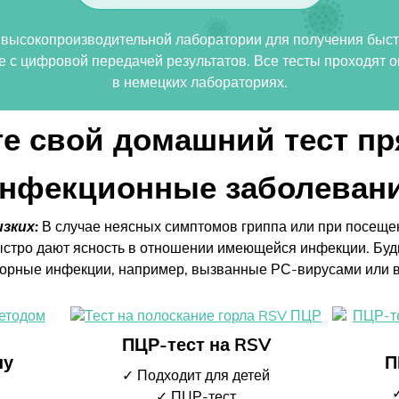
в высокопроизводительной лаборатории для получения быст
е с цифровой передачей результатов. Все тесты проходят
в немецких лабораториях.
е свой домашний тест пр
нфекционные заболеван
зких:
В случае неясных симптомов гриппа или при посеще
тро дают ясность в отношении имеющейся инфекции. Будь 
торные инфекции, например, вызванные РС-вирусами или в
ПЦР-тест на RSV
ну
П
✓ Подходит для детей
✓ ПЦР-тест