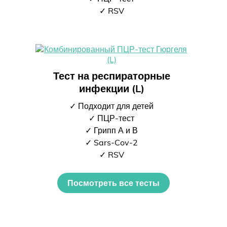
✓ RSV
Тест на респираторные
инфекции (L)
✓ Подходит для детей
✓ ПЦР-тест
✓ Грипп А и В
✓ Sars-Cov-2
✓ RSV
Посмотреть все тесты