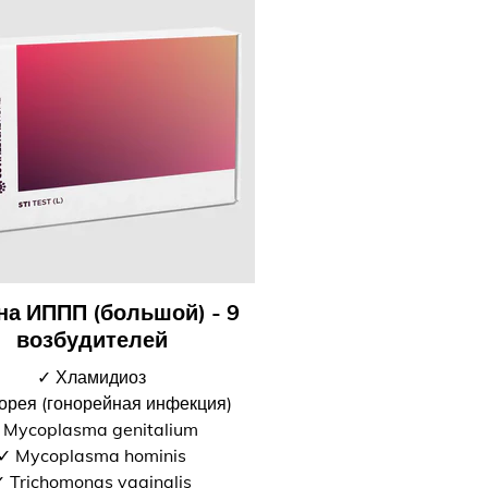
 на ИППП (большой) - 9
возбудителей
✓ Хламидиоз
орея (гонорейная инфекция)
 Mycoplasma genitalium
✓ Mycoplasma hominis
 Trichomonas vaginalis