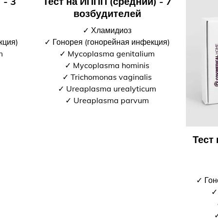
 - 3
Тест на ИППП (средний) - 7
возбудителей
✓ Хламидиоз
кция)
✓ Гонорея (гонорейная инфекция)
m
✓ Mycoplasma genitalium
✓ Mycoplasma hominis
✓ Trichomonas vaginalis
✓ Ureaplasma urealyticum
✓ Ureaplasma parvum
Тест
✓ Гон
✓
✓