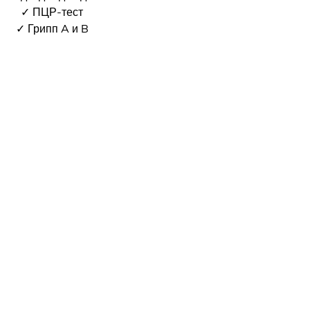
✓ ПЦР-тест
✓ Грипп A и B