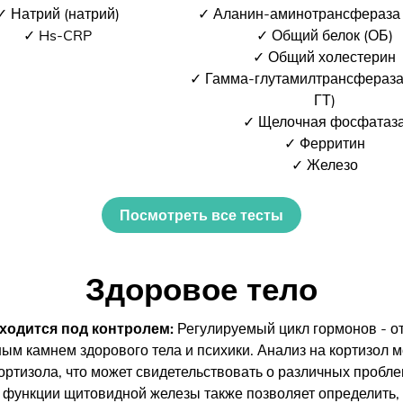
✓ Натрий (натрий)
✓ Аланин-аминотрансфераза
✓ Hs-CRP
✓ Общий белок (ОБ)
✓ Общий холестерин
✓ Гамма-глутамилтрансфераза
ГТ)
✓ Щелочная фосфатаз
✓ Ферритин
✓ Железо
Посмотреть все тесты
Здоровое тело
ходится под контролем:
Регулируемый цикл гормонов - о
ным камнем здорового тела и психики. Анализ на кортизол м
ртизола, что может свидетельствовать о различных пробле
 функции щитовидной железы также позволяет определить, 