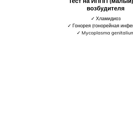
Тест на ИППП (малый)
возбудителя
✓ Хламидиоз
✓ Гонорея (гонорейная инфе
✓ Mycoplasma genitaliu