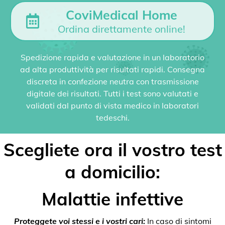
CoviMedical Home
Ordina direttamente online!
Spedizione rapida e valutazione in un laboratorio
ad alta produttività per risultati rapidi. Consegna
discreta in confezione neutra con trasmissione
digitale dei risultati. Tutti i test sono valutati e
validati dal punto di vista medico in laboratori
tedeschi.
Scegliete ora il vostro test
a domicilio:
Malattie infettive
Proteggete voi stessi e i vostri cari:
In caso di sintomi