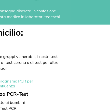
 Consegna discreta in confezione
vista medico in laboratori tedeschi.
icilio:
 gruppi vulnerabili, i nostri test
di test corona o di test per altre
zali.
nza PCR-Test
to ai bambini
Test PCR