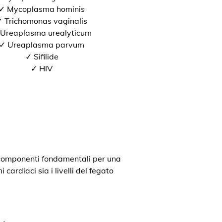
✓ Mycoplasma hominis
 Trichomonas vaginalis
Ureaplasma urealyticum
✓ Ureaplasma parvum
✓ Sifilide
✓ HIV
o componenti fondamentali per una
cardiaci sia i livelli del fegato