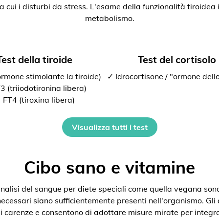
ra cui i disturbi da stress. L'esame della funzionalità tiroide
metabolismo.
Test della tiroide
Test del cortisolo
rmone stimolante la tiroide)
✓ Idrocortisone / "ormone dello
 (triiodotironina libera)
 FT4 (tiroxina libera)
Visualizza tutti i test
Cibo sano e vitamine
nalisi del sangue per diete speciali come quella vegana son
 necessari siano sufficientemente presenti nell'organismo. Gli
i carenze e consentono di adottare misure mirate per integra