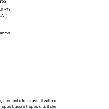
ato
(ASAT)
LAT)
gamma-
gli ormoni è la chiave di volta di
roppo bassi o troppo alti, il che