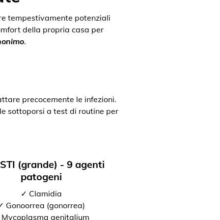
uare tempestivamente potenziali
comfort della propria casa per
anonimo
.
attare precocemente le infezioni.
e sottoporsi a test di routine per
 STI (grande) - 9 agenti
patogeni
✓ Clamidia
✓ Gonoorrea (gonorrea)
 Mycoplasma genitalium