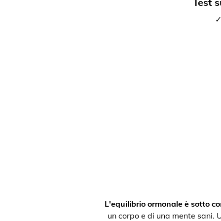
Test s
✓
L'equilibrio ormonale è sotto con
un corpo e di una mente sani. Un