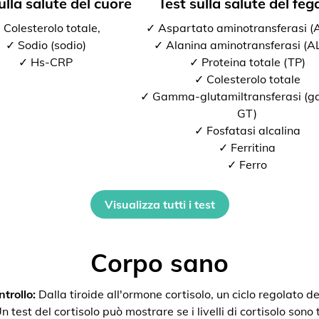
ulla salute del cuore
Test sulla salute del feg
 Colesterolo totale,
✓ Aspartato aminotransferasi 
✓ Sodio (sodio)
✓ Alanina aminotransferasi (A
✓ Hs-CRP
✓ Proteina totale (TP)
✓ Colesterolo totale
✓ Gamma-glutamiltransferasi (
GT)
✓ Fosfatasi alcalina
✓ Ferritina
✓ Ferro
Visualizza tutti i test
Corpo sano
trollo:
Dalla tiroide all'ormone cortisolo, un ciclo regolato de
 test del cortisolo può mostrare se i livelli di cortisolo sono t