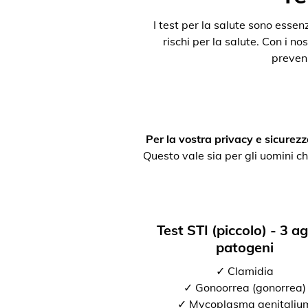
I test per la salute sono esse
rischi per la salute. Con i nos
preveni
Per la vostra privacy e sicurezz
Questo vale sia per gli uomini ch
Test STI (piccolo) - 3 a
patogeni
✓ Clamidia
✓ Gonoorrea (gonorrea)
✓ Mycoplasma genitaliu