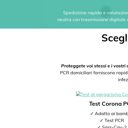
Spedizione rapida e valutazione
neutra con trasmissione digitale de
Scegli
Proteggete voi stessi e i vostri c
PCR domiciliari forniscono rapida
infe
Test Corona 
✓ Adatto ai bamb
✓ Test PCR
✓ Sars-Cov-2