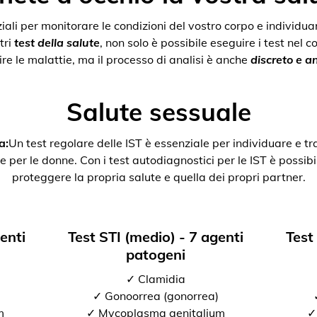
nziali per monitorare le condizioni del vostro corpo e individ
tri
test della salute
, non solo è possibile eseguire i test nel 
re le malattie, ma il processo di analisi è anche
discreto e 
Salute sessuale
a:
Un test regolare delle IST è essenziale per individuare e tr
e per le donne. Con i test autodiagnostici per le IST è possibil
proteggere la propria salute e quella dei propri partner.
genti
Test STI (medio) - 7 agenti
Test
patogeni
✓ Clamidia
✓ Gonoorrea (gonorrea)
m
✓ Mycoplasma genitalium
✓