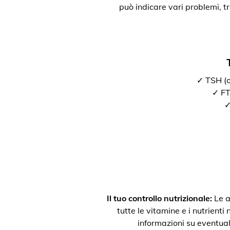
può indicare vari problemi, t
✓ TSH (o
✓ FT3
✓
Il tuo controllo nutrizionale:
Le a
tutte le vitamine e i nutrienti
informazioni su eventual