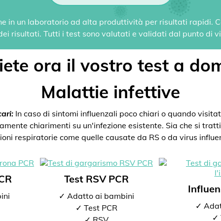
 in un laboratorio ad alta produttività per risultati rapidi.
i risultati. Tutti i test sono valutati e validati dal punto di 
ete ora il vostro test a dom
Malattie infettive
ari:
In caso di sintomi influenzali poco chiari o quando visitate
mente chiarimenti su un'infezione esistente. Sia che si tratti 
zioni respiratorie come quelle causate da RS o da virus influen
PCR
Test RSV PCR
Influe
ini
✓ Adatto ai bambini
✓ Adat
✓ Test PCR
✓ 
✓ RSV