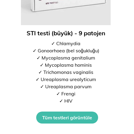
STI testi (büyük) - 9 patojen
✓ Chlamydia
✓ Gonoorhoea (bel soğukluğu)
✓ Mycoplasma genitalium
✓ Mycoplasma hominis
✓ Trichomonas vaginalis
✓ Ureaplasma urealyticum
✓ Ureaplasma parvum
✓ Frengi
✓ HIV
Tüm testleri görüntüle