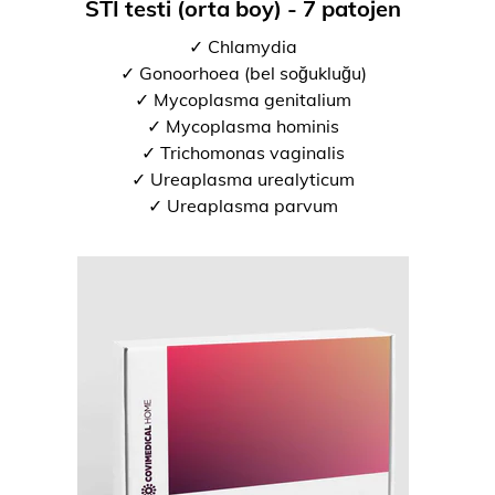
STI testi (orta boy) - 7 patojen
✓ Chlamydia
✓ Gonoorhoea (bel soğukluğu)
✓ Mycoplasma genitalium
✓ Mycoplasma hominis
✓ Trichomonas vaginalis
✓ Ureaplasma urealyticum
✓ Ureaplasma parvum