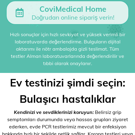
CoviMedical Home
Doğrudan online sipariş verin!
Hızlı sonuçlar için hızlı sevkiyat ve yüksek verimli bir
laboratuvarda değerlendirme. Bulguların dijital
aktarımı ile nötr ambalajda gizli teslimat. Tüm
testler Alman laboratuvarlarında değerlendirilir ve
tıbbi olarak onaylanır.
Ev testinizi şimdi seçin:
Bulaşıcı hastalıklar
Kendinizi ve sevdiklerinizi koruyun:
Belirsiz grip
semptomları durumunda veya hassas grupları ziyaret
ederken, evde PCR testlerimiz mevcut bir enfeksiyon
hakkında hızlı bir şekilde netlik sağlar. Korona testleri veya