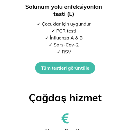
Solunum yolu enfeksiyonları
testi (L)
✓ Çocuklar için uygundur
✓ PCR testi
✓ İnfluenza A & B
✓ Sars-Cov-2
✓ RSV
Tüm testleri görüntüle
Çağdaş hizmet