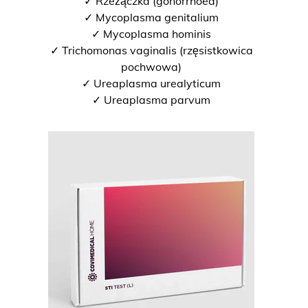
✓ Rzeżączka (gonorrhoea)
✓ Mycoplasma genitalium
✓ Mycoplasma hominis
✓ Trichomonas vaginalis (rzęsistkowica
pochwowa)
✓ Ureaplasma urealyticum
✓ Ureaplasma parvum