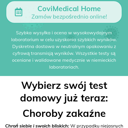
CoviMedical Home
Zamów bezpośrednio online!
Szybka wysyłka i ocena w wysokowydajnym
laboratorium w celu uzyskania szybkich wyników.
Dyskretna dostawa w neutralnym opakowaniu z
cyfrową transmisją wyników. Wszystkie testy są
oceniane i walidowane medycznie w niemieckich
laboratoriach.
Wybierz swój test
domowy już teraz:
Choroby zakaźne
Chroń siebie i swoich bliskich:
W przypadku niejasnych