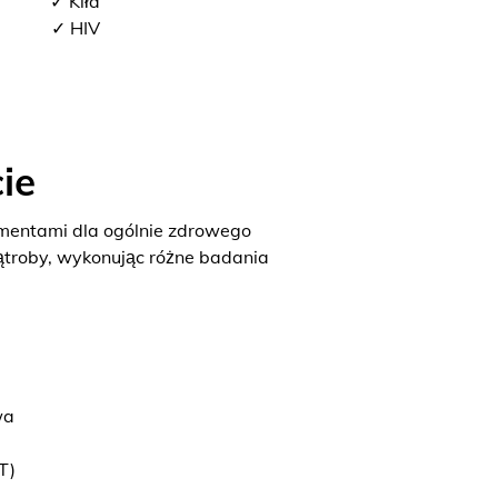
✓ Kiła
✓ HIV
ie
ementami dla ogólnie zdrowego
ątroby, wykonując różne badania
wa
T)