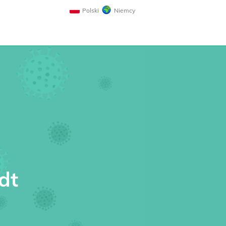
Polski
Niemcy
dt