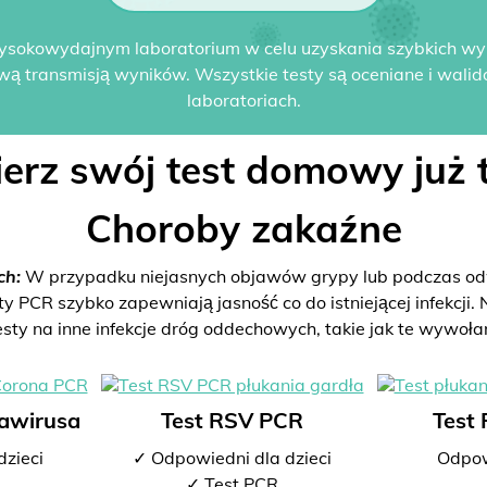
ysokowydajnym laboratorium w celu uzyskania szybkich w
wą transmisją wyników. Wszystkie testy są oceniane i wali
laboratoriach.
erz swój test domowy już t
Choroby zakaźne
ch:
W przypadku niejasnych objawów grypy lub podczas odw
PCR szybko zapewniają jasność co do istniejącej infekcji. N
esty na inne infekcje dróg oddechowych, takie jak te wywoła
nawirusa
Test RSV PCR
Test
dzieci
✓ Odpowiedni dla dzieci
Odpow
✓ Test PCR