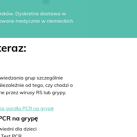
yników. Dyskretna dostawa w
dowane medycznie w niemieckich
eraz:
iedzania grup szczególnie
iezależnie od tego, czy chodzi o
ne przez wirusy RS lub grypy.
 PCR na grypę
iedni dla dzieci
Test PCR