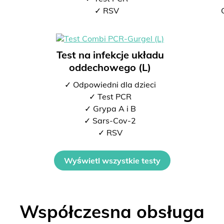
2
✓ RSV
Test na infekcje układu
oddechowego (L)
✓ Odpowiedni dla dzieci
✓ Test PCR
✓ Grypa A i B
✓ Sars-Cov-2
✓ RSV
Wyświetl wszystkie testy
Współczesna obsługa