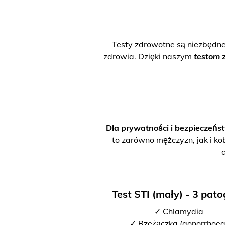
Testy zdrowotne są niezbędn
zdrowia. Dzięki naszym
testom 
Dla prywatności i bezpieczeńs
to zarówno mężczyzn, jak i ko
Test STI (mały) - 3 pat
✓ Chlamydia
✓ Rzeżączka (gonorrhoea