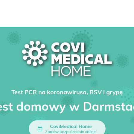
Test PCR na koronawirusa, RSV i grypę
est domowy w Darmsta
CoviMedical Home
Zamów bezpośrednio online!