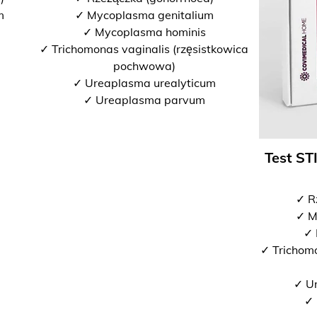
m
✓ Mycoplasma genitalium
✓ Mycoplasma hominis
✓ Trichomonas vaginalis (rzęsistkowica
pochwowa)
✓ Ureaplasma urealyticum
✓ Ureaplasma parvum
Test ST
✓ R
✓ M
✓ 
✓ Trichomo
✓ U
✓ 