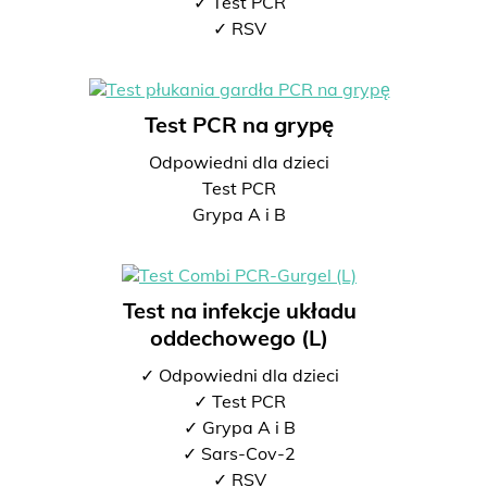
✓ Test PCR
✓ RSV
Test PCR na grypę
Odpowiedni dla dzieci
Test PCR
Grypa A i B
Test na infekcje układu
oddechowego (L)
✓ Odpowiedni dla dzieci
✓ Test PCR
✓ Grypa A i B
✓ Sars-Cov-2
✓ RSV