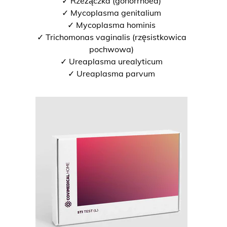
✓ Rzeżączka (gonorrhoea)
✓ Mycoplasma genitalium
✓ Mycoplasma hominis
✓ Trichomonas vaginalis (rzęsistkowica
pochwowa)
✓ Ureaplasma urealyticum
✓ Ureaplasma parvum