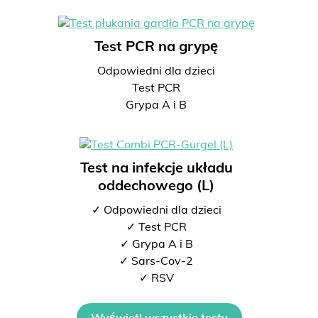
Test PCR na grypę
Odpowiedni dla dzieci
Test PCR
Grypa A i B
Test na infekcje układu
oddechowego (L)
✓ Odpowiedni dla dzieci
✓ Test PCR
✓ Grypa A i B
✓ Sars-Cov-2
✓ RSV
Wyświetl wszystkie testy