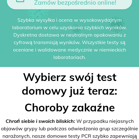
Zamów bezpośrednio online!
Szybka wysyłka i ocena w wysokowydajnym
laboratorium w celu uzyskania szybkich wyników.
Dyskretna dostawa w neutralnym opakowaniu z
cyfrową transmisją wyników. Wszystkie testy są
oceniane i walidowane medycznie w niemieckich
laboratoriach.
Wybierz swój test
domowy już teraz:
Choroby zakaźne
Chroń siebie i swoich bliskich:
W przypadku niejasnych
objawów grypy lub podczas odwiedzania grup szczególnie
narażonych, nasze domowe testy PCR szybko zapewniają