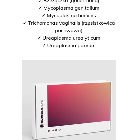
✓ Rzeżączka (gonorrhoea)
✓ Mycoplasma genitalium
✓ Mycoplasma hominis
✓ Trichomonas vaginalis (rzęsistkowica
pochwowa)
✓ Ureaplasma urealyticum
✓ Ureaplasma parvum