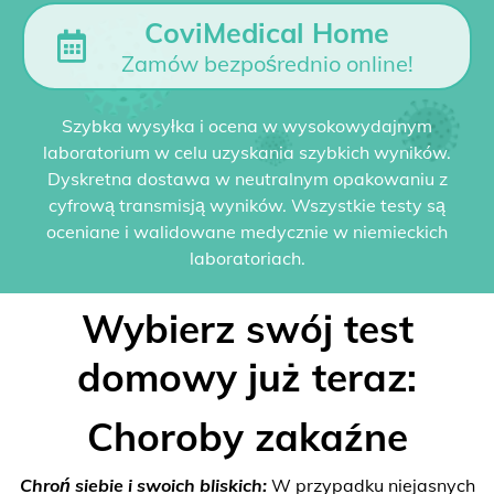
CoviMedical Home
Zamów bezpośrednio online!
Szybka wysyłka i ocena w wysokowydajnym
laboratorium w celu uzyskania szybkich wyników.
Dyskretna dostawa w neutralnym opakowaniu z
cyfrową transmisją wyników. Wszystkie testy są
oceniane i walidowane medycznie w niemieckich
laboratoriach.
Wybierz swój test
domowy już teraz:
Choroby zakaźne
Chroń siebie i swoich bliskich:
W przypadku niejasnych