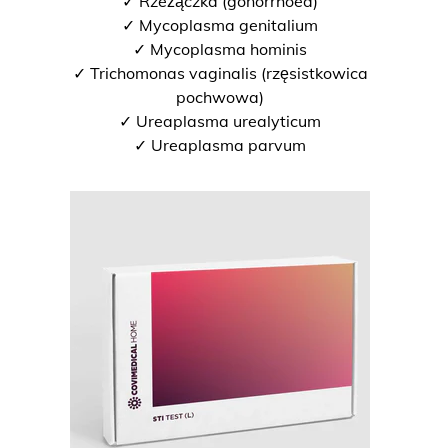
✓ Rzeżączka (gonorrhoea)
✓ Mycoplasma genitalium
✓ Mycoplasma hominis
✓ Trichomonas vaginalis (rzęsistkowica
pochwowa)
✓ Ureaplasma urealyticum
✓ Ureaplasma parvum