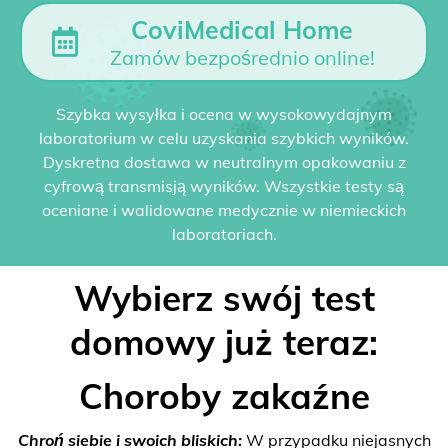
CoviMedical Home
Zamów bezpośrednio online!
Szybka wysyłka i ocena w wysokowydajnym
laboratorium w celu uzyskania szybkich wyników.
Dyskretna dostawa w neutralnym opakowaniu z
cyfrową transmisją wyników. Wszystkie testy są
oceniane i walidowane medycznie w niemieckich
laboratoriach.
Wybierz swój test
domowy już teraz:
Choroby zakaźne
Chroń siebie i swoich bliskich:
W przypadku niejasnych