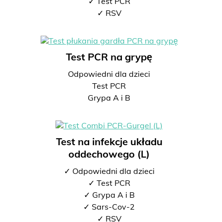
✓ Test PCR
✓ RSV
Test PCR na grypę
Odpowiedni dla dzieci
Test PCR
Grypa A i B
Test na infekcje układu
oddechowego (L)
✓ Odpowiedni dla dzieci
✓ Test PCR
✓ Grypa A i B
✓ Sars-Cov-2
✓ RSV