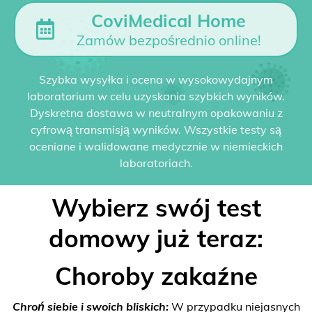
CoviMedical Home
Zamów bezpośrednio online!
Szybka wysyłka i ocena w wysokowydajnym
laboratorium w celu uzyskania szybkich wyników.
Dyskretna dostawa w neutralnym opakowaniu z
cyfrową transmisją wyników. Wszystkie testy są
oceniane i walidowane medycznie w niemieckich
laboratoriach.
Wybierz swój test
domowy już teraz:
Choroby zakaźne
Chroń siebie i swoich bliskich:
W przypadku niejasnych