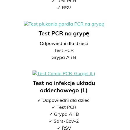
✓ Test PCR
✓ RSV
Test PCR na grypę
Odpowiedni dla dzieci
Test PCR
Grypa A i B
Test na infekcje układu
oddechowego (L)
✓ Odpowiedni dla dzieci
✓ Test PCR
✓ Grypa A i B
✓ Sars-Cov-2
✓ RSV