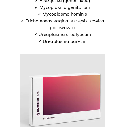
✓ Rzeżączka (gonorrhoea)
✓ Mycoplasma genitalium
✓ Mycoplasma hominis
✓ Trichomonas vaginalis (rzęsistkowica
pochwowa)
✓ Ureaplasma urealyticum
✓ Ureaplasma parvum