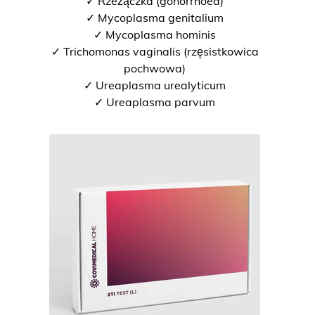
✓ Rzeżączka (gonorrhoea)
✓ Mycoplasma genitalium
✓ Mycoplasma hominis
✓ Trichomonas vaginalis (rzęsistkowica
pochwowa)
✓ Ureaplasma urealyticum
✓ Ureaplasma parvum