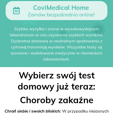
CoviMedical Home
Zamów bezpośrednio online!
Szybka wysyłka i ocena w wysokowydajnym
laboratorium w celu uzyskania szybkich wyników.
Dyskretna dostawa w neutralnym opakowaniu z
cyfrową transmisją wyników. Wszystkie testy są
oceniane i walidowane medycznie w niemieckich
laboratoriach.
Wybierz swój test
domowy już teraz:
Choroby zakaźne
Chroń siebie i swoich bliskich:
W przypadku niejasnych