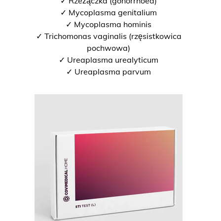
✓ Rzeżączka (gonorrhoea)
✓ Mycoplasma genitalium
✓ Mycoplasma hominis
✓ Trichomonas vaginalis (rzęsistkowica
pochwowa)
✓ Ureaplasma urealyticum
✓ Ureaplasma parvum