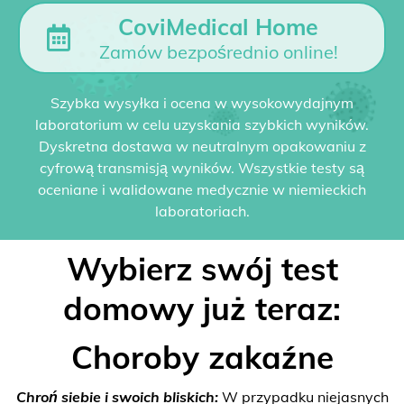
CoviMedical Home
Zamów bezpośrednio online!
Szybka wysyłka i ocena w wysokowydajnym
laboratorium w celu uzyskania szybkich wyników.
Dyskretna dostawa w neutralnym opakowaniu z
cyfrową transmisją wyników. Wszystkie testy są
oceniane i walidowane medycznie w niemieckich
laboratoriach.
Wybierz swój test
domowy już teraz:
Choroby zakaźne
Chroń siebie i swoich bliskich:
W przypadku niejasnych