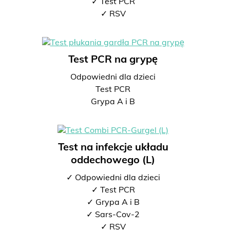
✓ Test PCR
✓ RSV
Test PCR na grypę
Odpowiedni dla dzieci
Test PCR
Grypa A i B
Test na infekcje układu
oddechowego (L)
✓ Odpowiedni dla dzieci
✓ Test PCR
✓ Grypa A i B
✓ Sars-Cov-2
✓ RSV