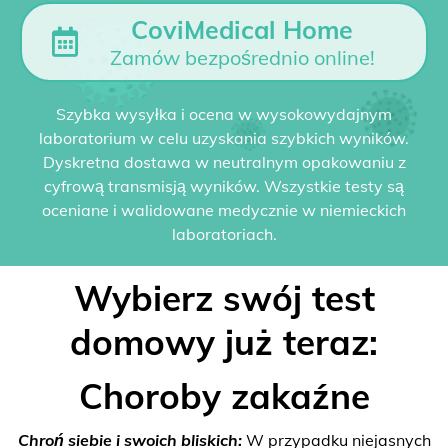
CoviMedical Home
Zamów bezpośrednio online!
Szybka wysyłka i ocena w wysokowydajnym
laboratorium w celu uzyskania szybkich wyników.
Dyskretna dostawa w neutralnym opakowaniu z
cyfrową transmisją wyników. Wszystkie testy są
oceniane i walidowane medycznie w niemieckich
laboratoriach.
Wybierz swój test
domowy już teraz:
Choroby zakaźne
Chroń siebie i swoich bliskich:
W przypadku niejasnych