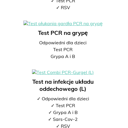
✓ Test PCR
✓ RSV
Test PCR na grypę
Odpowiedni dla dzieci
Test PCR
Grypa A i B
Test na infekcje układu
oddechowego (L)
✓ Odpowiedni dla dzieci
✓ Test PCR
✓ Grypa A i B
✓ Sars-Cov-2
✓ RSV