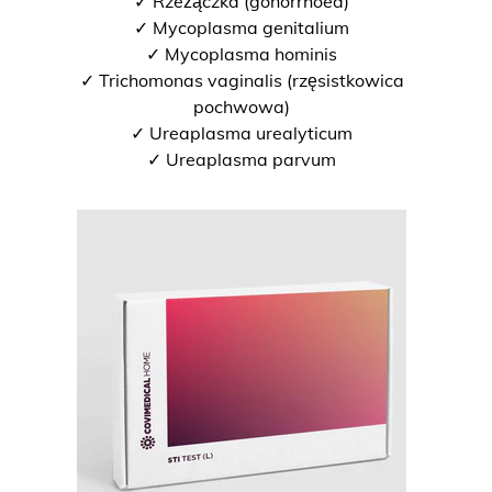
✓ Rzeżączka (gonorrhoea)
✓ Mycoplasma genitalium
✓ Mycoplasma hominis
✓ Trichomonas vaginalis (rzęsistkowica
pochwowa)
✓ Ureaplasma urealyticum
✓ Ureaplasma parvum