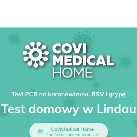
Test PCR na koronawirusa, RSV i grypę
Test domowy w Lindau
CoviMedical Home
Zamów bezpośrednio online!