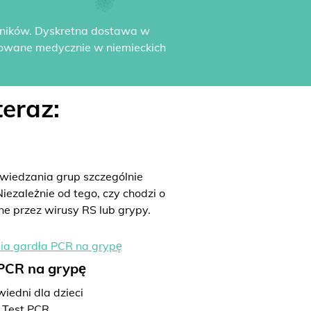
yników. Dyskretna dostawa w
dowane medycznie w niemieckich
eraz:
iedzania grup szczególnie
iezależnie od tego, czy chodzi o
ne przez wirusy RS lub grypy.
 PCR na grypę
iedni dla dzieci
Test PCR