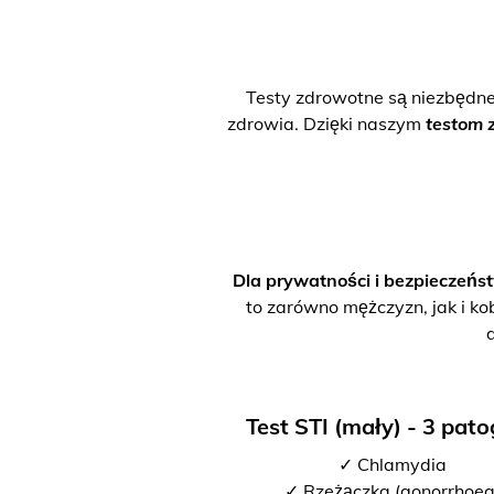
Testy zdrowotne są niezbędn
zdrowia. Dzięki naszym
testom 
Dla prywatności i bezpieczeńs
to zarówno mężczyzn, jak i ko
Test STI (mały) - 3 pat
✓ Chlamydia
✓ Rzeżączka (gonorrhoea