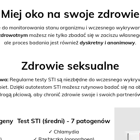
Miej oko na swoje zdrowie
e do monitorowania stanu organizmu i wczesnego wykrywani
zdrowotnym
możesz nie tylko zbadać się w zaciszu własne
ale proces badania jest również
dyskretny i anonimowy
.
Zdrowie seksualne
twa:
Regularne testy STI są niezbędne do wczesnego wykrywan
biet. Dzięki autotestom STI możesz rutynowo badać się na o
drogą płciową, aby chronić zdrowie swoje i swoich partnerów
ogeny
Test STI (średni) - 7 patogenów
✓ Chlamydia
)
✓ Rzeżączka (gonorrhoea)