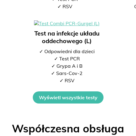
2
✓ RSV
Test na infekcje układu
oddechowego (L)
✓ Odpowiedni dla dzieci
✓ Test PCR
✓ Grypa A i B
✓ Sars-Cov-2
✓ RSV
Wyświetl wszystkie testy
Współczesna obsługa