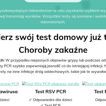
ysokowydajnym laboratorium w celu uzyskania szybkich w
wą transmisją wyników. Wszystkie testy są oceniane i wali
laboratoriach.
erz swój test domowy już t
Choroby zakaźne
ch:
W przypadku niejasnych objawów grypy lub podczas odw
PCR szybko zapewniają jasność co do istniejącej infekcji. N
esty na inne infekcje dróg oddechowych, takie jak te wywoła
nawirusa
Test RSV PCR
Test
dzieci
✓ Odpowiedni dla dzieci
Odpow
✓ Test PCR