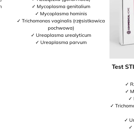
m
✓ Mycoplasma genitalium
✓ Mycoplasma hominis
✓ Trichomonas vaginalis (rzęsistkowica
pochwowa)
✓ Ureaplasma urealyticum
✓ Ureaplasma parvum
Test ST
✓ R
✓ M
✓ 
✓ Trichomo
✓ U
✓ 