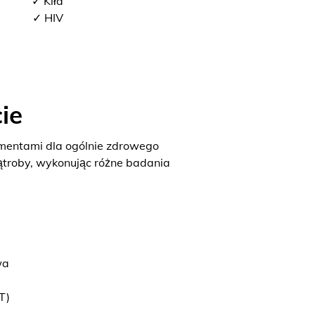
✓ Kiła
✓ HIV
ie
ementami dla ogólnie zdrowego
ątroby, wykonując różne badania
wa
T)