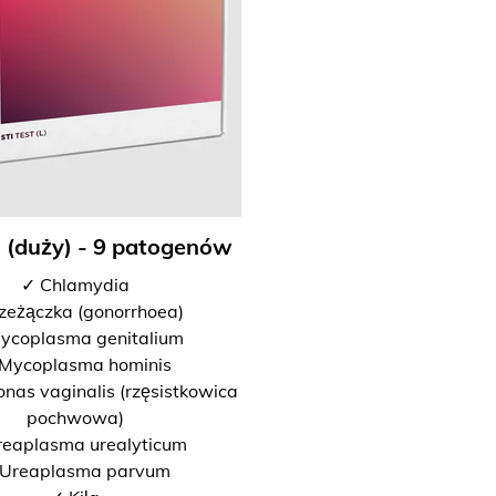
I (duży) - 9 patogenów
✓ Chlamydia
zeżączka (gonorrhoea)
ycoplasma genitalium
Mycoplasma hominis
nas vaginalis (rzęsistkowica
pochwowa)
reaplasma urealyticum
Ureaplasma parvum