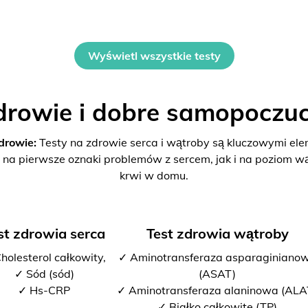
Wyświetl wszystkie testy
drowie i dobre samopoczuc
drowie:
Testy na zdrowie serca i wątroby są kluczowymi el
 na pierwsze oznaki problemów z sercem, jak i na poziom w
krwi w domu.
st zdrowia serca
Test zdrowia wątroby
holesterol całkowity,
✓ Aminotransferaza asparaginiano
✓ Sód (sód)
(ASAT)
✓ Hs-CRP
✓ Aminotransferaza alaninowa (ALA
✓ Białko całkowite (TP)