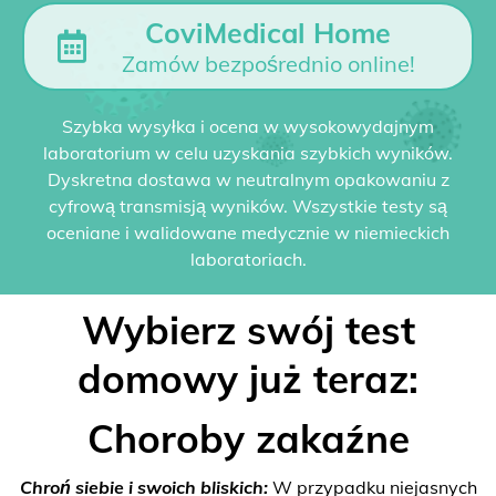
CoviMedical Home
Zamów bezpośrednio online!
Szybka wysyłka i ocena w wysokowydajnym
laboratorium w celu uzyskania szybkich wyników.
Dyskretna dostawa w neutralnym opakowaniu z
cyfrową transmisją wyników. Wszystkie testy są
oceniane i walidowane medycznie w niemieckich
laboratoriach.
Wybierz swój test
domowy już teraz:
Choroby zakaźne
Chroń siebie i swoich bliskich:
W przypadku niejasnych