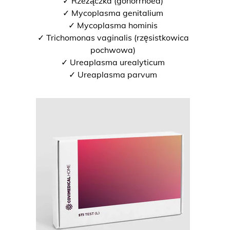
✓ Rzeżączka (gonorrhoea)
✓ Mycoplasma genitalium
✓ Mycoplasma hominis
✓ Trichomonas vaginalis (rzęsistkowica
pochwowa)
✓ Ureaplasma urealyticum
✓ Ureaplasma parvum