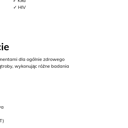
✓ Kiła
✓ HIV
ie
ementami dla ogólnie zdrowego
ątroby, wykonując różne badania
wa
T)