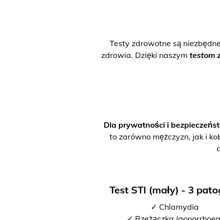
Testy zdrowotne są niezbędn
zdrowia. Dzięki naszym
testom 
Dla prywatności i bezpieczeńs
to zarówno mężczyzn, jak i ko
Test STI (mały) - 3 pat
✓ Chlamydia
✓ Rzeżączka (gonorrhoea