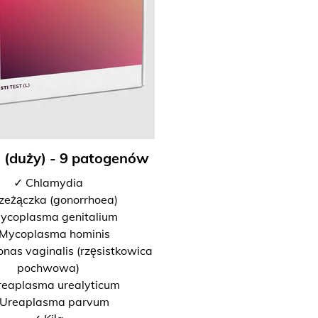
I (duży) - 9 patogenów
✓ Chlamydia
zeżączka (gonorrhoea)
ycoplasma genitalium
Mycoplasma hominis
nas vaginalis (rzęsistkowica
pochwowa)
reaplasma urealyticum
Ureaplasma parvum