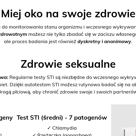
Miej oko na swoje zdrowie
e do monitorowania stanu organizmu i wczesnego wykrywani
zdrowotnym
możesz nie tylko zbadać się w zaciszu własne
ale proces badania jest również
dyskretny i anonimowy
.
Zdrowie seksualne
twa:
Regularne testy STI są niezbędne do wczesnego wykrywan
biet. Dzięki autotestom STI możesz rutynowo badać się na o
drogą płciową, aby chronić zdrowie swoje i swoich partnerów
ogeny
Test STI (średni) - 7 patogenów
✓ Chlamydia
)
✓ Rzeżączka (gonorrhoea)