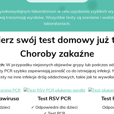
ysokowydajnym laboratorium w celu uzyskania szybkich w
wą transmisją wyników. Wszystkie testy są oceniane i wali
laboratoriach.
erz swój test domowy już t
Choroby zakaźne
ch:
W przypadku niejasnych objawów grypy lub podczas odw
PCR szybko zapewniają jasność co do istniejącej infekcji. N
esty na inne infekcje dróg oddechowych, takie jak te wywoła
nawirusa
Test RSV PCR
Test
dzieci
✓ Odpowiedni dla dzieci
Odpow
✓ Test PCR