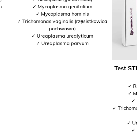
m
✓ Mycoplasma genitalium
✓ Mycoplasma hominis
✓ Trichomonas vaginalis (rzęsistkowica
pochwowa)
✓ Ureaplasma urealyticum
✓ Ureaplasma parvum
Test ST
✓ R
✓ M
✓ 
✓ Trichomo
✓ U
✓ 