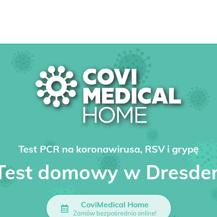
Test PCR na koronawirusa, RSV i grypę
Test domowy w Dresde
CoviMedical Home
Zamów bezpośrednio online!