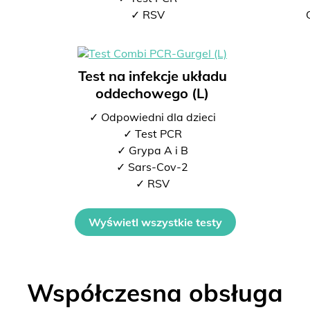
2
✓ RSV
Test na infekcje układu
oddechowego (L)
✓ Odpowiedni dla dzieci
✓ Test PCR
✓ Grypa A i B
✓ Sars-Cov-2
✓ RSV
Wyświetl wszystkie testy
Współczesna obsługa