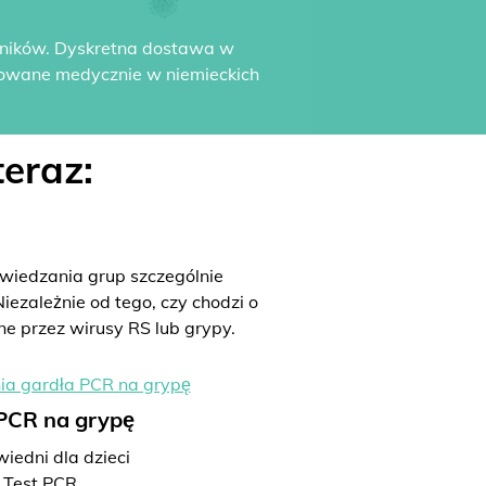
yników. Dyskretna dostawa w
dowane medycznie w niemieckich
eraz:
iedzania grup szczególnie
iezależnie od tego, czy chodzi o
ne przez wirusy RS lub grypy.
 PCR na grypę
iedni dla dzieci
Test PCR