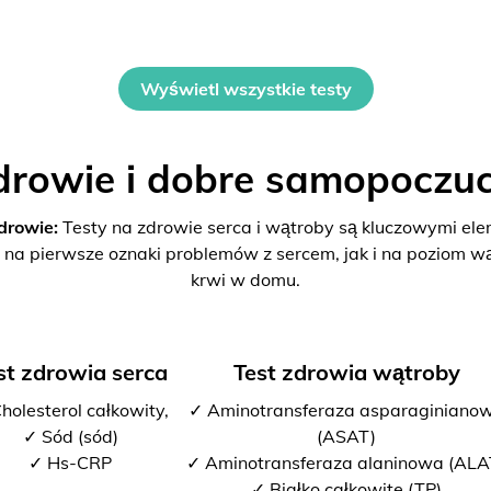
Wyświetl wszystkie testy
drowie i dobre samopoczuc
drowie:
Testy na zdrowie serca i wątroby są kluczowymi el
 na pierwsze oznaki problemów z sercem, jak i na poziom w
krwi w domu.
st zdrowia serca
Test zdrowia wątroby
holesterol całkowity,
✓ Aminotransferaza asparaginiano
✓ Sód (sód)
(ASAT)
✓ Hs-CRP
✓ Aminotransferaza alaninowa (ALA
✓ Białko całkowite (TP)