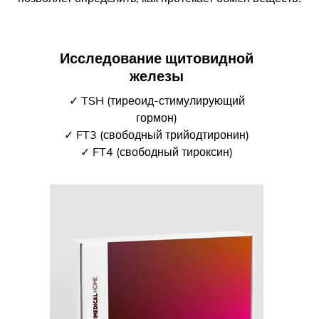
Исследование щитовидной
железы
✓ TSH (тиреоид-стимулирующий
гормон)
✓ FT3 (свободный трийодтиронин)
✓ FT4 (свободный тироксин)