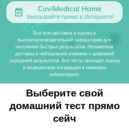
CoviMedical Home
Заказывайте прямо в Интернете!
Быстрая доставка и оценка в
высокопроизводительной лаборатории для
получения быстрых результатов. Незаметная
доставка в нейтральной упаковке с цифровой
передачей результатов. Все тесты проходят оценку
и медицинскую валидацию в немецких
лабораториях.
Выберите свой
домашний тест прямо
сейч