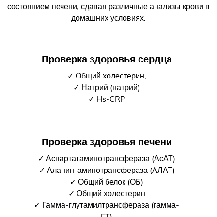
состоянием печени, сдавая различные анализы крови в
домашних условиях.
Проверка здоровья сердца
✓ Общий холестерин,
✓ Натрий (натрий)
✓ Hs-CRP
Проверка здоровья печени
✓ Аспартатаминотрансфераза (АсАТ)
✓ Аланин-аминотрансфераза (АЛАТ)
✓ Общий белок (ОБ)
✓ Общий холестерин
✓ Гамма-глутамилтрансфераза (гамма-
ГТ)