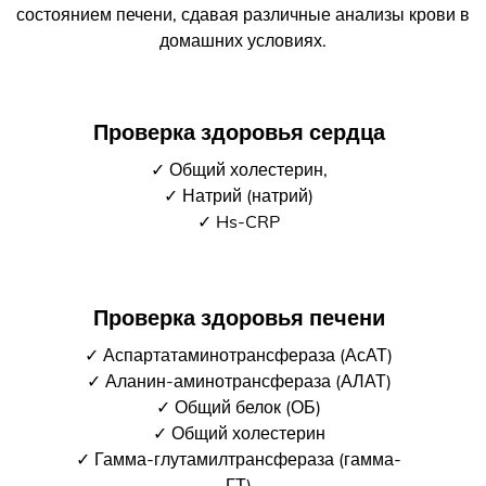
состоянием печени, сдавая различные анализы крови в
домашних условиях.
Проверка здоровья сердца
✓ Общий холестерин,
✓ Натрий (натрий)
✓ Hs-CRP
Проверка здоровья печени
✓ Аспартатаминотрансфераза (АсАТ)
✓ Аланин-аминотрансфераза (АЛАТ)
✓ Общий белок (ОБ)
✓ Общий холестерин
✓ Гамма-глутамилтрансфераза (гамма-
ГТ)