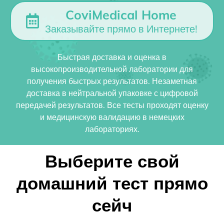
CoviMedical Home
Заказывайте прямо в Интернете!
Быстрая доставка и оценка в
высокопроизводительной лаборатории для
получения быстрых результатов. Незаметная
доставка в нейтральной упаковке с цифровой
передачей результатов. Все тесты проходят оценку
и медицинскую валидацию в немецких
лабораториях.
Выберите свой
домашний тест прямо
сейч