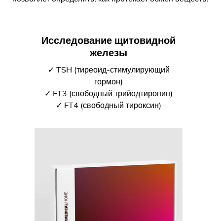
Исследование щитовидной
железы
✓ TSH (тиреоид-стимулирующий
гормон)
✓ FT3 (свободный трийодтиронин)
✓ FT4 (свободный тироксин)