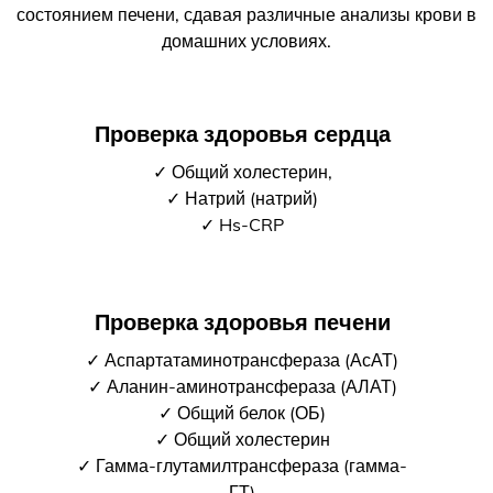
состоянием печени, сдавая различные анализы крови в
домашних условиях.
Проверка здоровья сердца
✓ Общий холестерин,
✓ Натрий (натрий)
✓ Hs-CRP
Проверка здоровья печени
✓ Аспартатаминотрансфераза (АсАТ)
✓ Аланин-аминотрансфераза (АЛАТ)
✓ Общий белок (ОБ)
✓ Общий холестерин
✓ Гамма-глутамилтрансфераза (гамма-
ГТ)