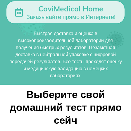
CoviMedical Home
Заказывайте прямо в Интернете!
Быстрая доставка и оценка в
высокопроизводительной лаборатории для
получения быстрых результатов. Незаметная
доставка в нейтральной упаковке с цифровой
передачей результатов. Все тесты проходят оценку
и медицинскую валидацию в немецких
лабораториях.
Выберите свой
домашний тест прямо
сейч