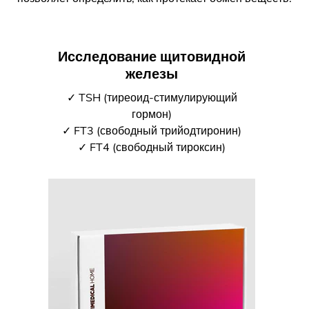
Исследование щитовидной
железы
✓ TSH (тиреоид-стимулирующий
гормон)
✓ FT3 (свободный трийодтиронин)
✓ FT4 (свободный тироксин)