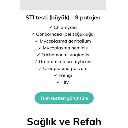
STI testi (büyük) - 9 patojen
✓ Chlamydia
✓ Gonoorhoea (bel soğukluğu)
✓ Mycoplasma genitalium
✓ Mycoplasma hominis
✓ Trichomonas vaginalis
✓ Ureaplasma urealyticum
✓ Ureaplasma parvum
✓ Frengi
✓ HIV
Tüm testleri görüntüle
Sağlık ve Refah