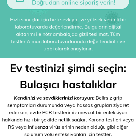
Doğrudan online sipariş verin!
Hızlı sonuçlar için hızlı sevkiyat ve yüksek verimli bir
laboratuvarda değerlendirme. Bulguların dijital
aktarımı ile nötr ambalajda gizli teslimat. Tüm
testler Alman laboratuvarlarında değerlendirilir ve
tıbbi olarak onaylanır.
Ev testinizi şimdi seçin:
Bulaşıcı hastalıklar
Kendinizi ve sevdiklerinizi koruyun:
Belirsiz grip
semptomları durumunda veya hassas grupları ziyaret
ederken, evde PCR testlerimiz mevcut bir enfeksiyon
hakkında hızlı bir şekilde netlik sağlar. Korona testleri veya
RS veya influenza virüslerinin neden olduğu gibi diğer
solunum yolu enfeksiyonları için testler.