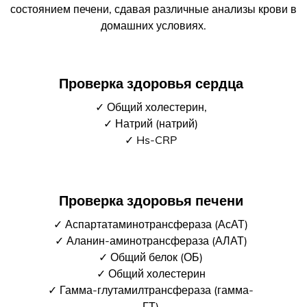
состоянием печени, сдавая различные анализы крови в
домашних условиях.
Проверка здоровья сердца
✓ Общий холестерин,
✓ Натрий (натрий)
✓ Hs-CRP
Проверка здоровья печени
✓ Аспартатаминотрансфераза (АсАТ)
✓ Аланин-аминотрансфераза (АЛАТ)
✓ Общий белок (ОБ)
✓ Общий холестерин
✓ Гамма-глутамилтрансфераза (гамма-
ГТ)