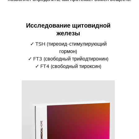
Исследование щитовидной
железы
✓ TSH (тиреоид-стимулирующий
гормон)
✓ FT3 (свободный трийодтиронин)
✓ FT4 (свободный тироксин)