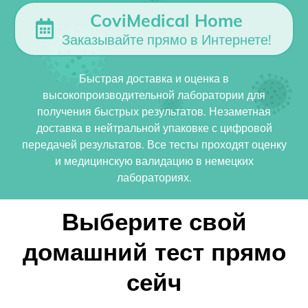
CoviMedical Home
Заказывайте прямо в Интернете!
Быстрая доставка и оценка в
высокопроизводительной лаборатории для
получения быстрых результатов. Незаметная
доставка в нейтральной упаковке с цифровой
передачей результатов. Все тесты проходят оценку
и медицинскую валидацию в немецких
лабораториях.
Выберите свой
домашний тест прямо
сейч