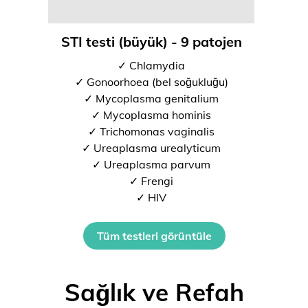
STI testi (büyük) - 9 patojen
✓ Chlamydia
✓ Gonoorhoea (bel soğukluğu)
✓ Mycoplasma genitalium
✓ Mycoplasma hominis
✓ Trichomonas vaginalis
✓ Ureaplasma urealyticum
✓ Ureaplasma parvum
✓ Frengi
✓ HIV
Tüm testleri görüntüle
Sağlık ve Refah