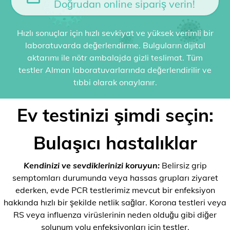
Doğrudan online sipariş verin!
Hızlı sonuçlar için hızlı sevkiyat ve yüksek verimli bir
laboratuvarda değerlendirme. Bulguların dijital
aktarımı ile nötr ambalajda gizli teslimat. Tüm
testler Alman laboratuvarlarında değerlendirilir ve
tıbbi olarak onaylanır.
Ev testinizi şimdi seçin:
Bulaşıcı hastalıklar
Kendinizi ve sevdiklerinizi koruyun:
Belirsiz grip
semptomları durumunda veya hassas grupları ziyaret
ederken, evde PCR testlerimiz mevcut bir enfeksiyon
hakkında hızlı bir şekilde netlik sağlar. Korona testleri veya
RS veya influenza virüslerinin neden olduğu gibi diğer
solunum yolu enfeksiyonları için testler.