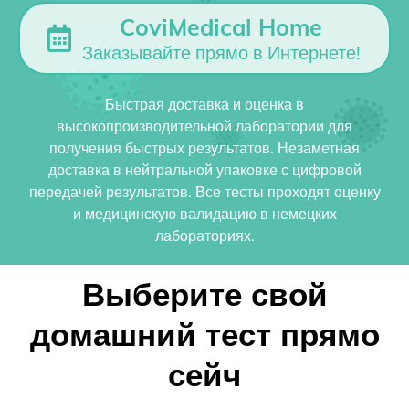
CoviMedical Home
Заказывайте прямо в Интернете!
Быстрая доставка и оценка в
высокопроизводительной лаборатории для
получения быстрых результатов. Незаметная
доставка в нейтральной упаковке с цифровой
передачей результатов. Все тесты проходят оценку
и медицинскую валидацию в немецких
лабораториях.
Выберите свой
домашний тест прямо
сейч