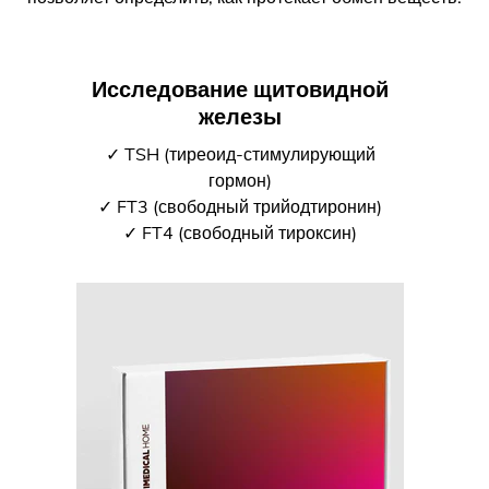
Исследование щитовидной
железы
✓ TSH (тиреоид-стимулирующий
гормон)
✓ FT3 (свободный трийодтиронин)
✓ FT4 (свободный тироксин)