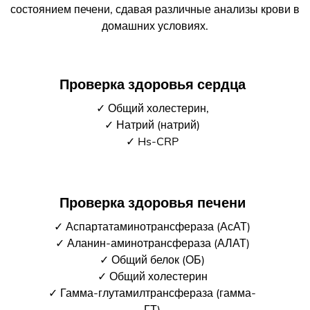
состоянием печени, сдавая различные анализы крови в
домашних условиях.
Проверка здоровья сердца
✓ Общий холестерин,
✓ Натрий (натрий)
✓ Hs-CRP
Проверка здоровья печени
✓ Аспартатаминотрансфераза (АсАТ)
✓ Аланин-аминотрансфераза (АЛАТ)
✓ Общий белок (ОБ)
✓ Общий холестерин
✓ Гамма-глутамилтрансфераза (гамма-
ГТ)